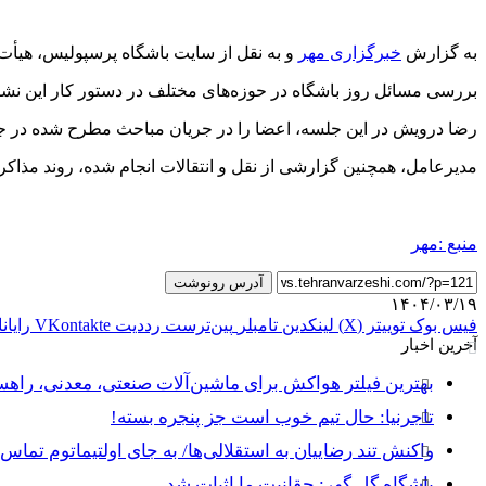
به گزارش
خبرگزاری مهر
و به نقل از سایت باشگاه پرسپولیس، هیأت 
بررسی مسائل روز باشگاه در حوزه‌های مختلف در دستور کار این نشس
رضا درویش در این جلسه، اعضا را در جریان مباحث مطرح شده در جلسه
مدیرعامل، همچنین گزارشی از نقل و انتقالات انجام شده، روند مذاک
منبع :مهر
آدرس رونوشت
۱۴۰۴/۰۳/۱۹
فیس بوک
توییتر (X)
لینکدین
‫تامبلر
‫پین‌ترست
‫رددیت
‫VKontakte
رایان
آخرین اخبار
بهترین فیلتر هواکش برای ماشین‌آلات صنعتی، معدنی، راه
تاجرنیا: حال تیم خوب است جز پنجره بسته!
واکنش تند رضاییان به استقلالی‌ها/ به جای اولتیماتوم تماس 
باشگاه گل گهر: حقانیت ما اثبات شد