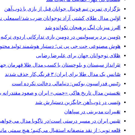
برگزاری تمرین تیم فوتبال جوانان قبل از بازی با ذوب‌آهن
اولین مدال طلای کشتی آزاد نوجوانان ضرب شد/اسمعلی نق
البرز میزبان لیگ پرهیجان تکواندو شد
دومین برد پرسپولیس در دومین بازی تدارکاتی اردوی ترکیه
هوش مصنوعی چت جی پی تی؛ دستیار هوشمند تولید محتوا 
طلای نوجوانان جهان برای علیرضا رضایی
تیرانداز سیستان و بلوچستان با کسب مدال طلا قهرمان جه
شانس یک مدال طلا برای ایران/ ۳ فرنگی‌کار حذف شدند
رئیس فدراسیون بوکس: دنیامالی دخالت نکرده است
نخستین مدال تاریخ هاکی «چمنی» ایران و صعود مقتدرانه ب
ویسی در ذوب‌آهن جایگزین دستیارش شد
تغییرات مدیریتی در سپاهان
تنیس ایران در مسیر درستی است/در ناگویا مدال می‌خواهیم
قلعه نویی: از نقد منصفانه استقبال می‌کنیم؛ هیچ سمتی مان