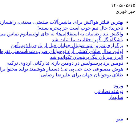
۱۴۰۵/۰۵/۱۵
خبر فوری
بهترین فیلتر هواکش برای ماشین‌آلات صنعتی، معدنی، راهساز
تاجرنیا: حال تیم خوب است جز پنجره بسته!
واکنش تند رضاییان به استقلالی‌ها/ به جای اولتیماتوم تماس می‌
باشگاه گل گهر: حقانیت ما اثبات شد
برگزاری تمرین تیم فوتبال جوانان قبل از بازی با ذوب‌آهن
اولین مدال طلای کشتی آزاد نوجوانان ضرب شد/اسمعلی نقره‌
البرز میزبان لیگ پرهیجان تکواندو شد
دومین برد پرسپولیس در دومین بازی تدارکاتی اردوی ترکیه
هوش مصنوعی چت جی پی تی؛ دستیار هوشمند تولید محتوا برا
طلای نوجوانان جهان برای علیرضا رضایی
ورود
نوشته تصادفی
سایدبار
منو