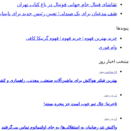
تماشای فینال جام جهانی فوتبال در باغ کتاب تهران
صف مدعیان برای یک صندلی؛ تعیین رئیس جدید برای نابینایان بعد 
پیوندها
خرید بهترین قهوه | خرید قهوه | قهوه گرنیکا کافی
وام فوری
منتخب اخبار روز
14 ساعت پیش
بهترین فیلتر هواکش برای ماشین‌آلات صنعتی، معدنی، راهسازی و کش
1 روز پیش
تاجرنیا: حال تیم خوب است جز پنجره بسته!
2 روز پیش
واکنش تند رضاییان به استقلالی‌ها/ به جای اولتیماتوم تماس می‌گرفتید