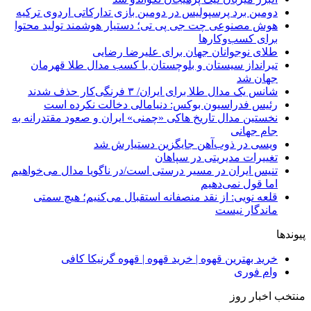
دومین برد پرسپولیس در دومین بازی تدارکاتی اردوی ترکیه
هوش مصنوعی چت جی پی تی؛ دستیار هوشمند تولید محتوا
برای کسب‌وکارها
طلای نوجوانان جهان برای علیرضا رضایی
تیرانداز سیستان و بلوچستان با کسب مدال طلا قهرمان
جهان شد
شانس یک مدال طلا برای ایران/ ۳ فرنگی‌کار حذف شدند
رئیس فدراسیون بوکس: دنیامالی دخالت نکرده است
نخستین مدال تاریخ هاکی «چمنی» ایران و صعود مقتدرانه به
جام جهانی
ویسی در ذوب‌آهن جایگزین دستیارش شد
تغییرات مدیریتی در سپاهان
تنیس ایران در مسیر درستی است/در ناگویا مدال می‌خواهیم
اما قول نمی‌دهیم
قلعه نویی: از نقد منصفانه استقبال می‌کنیم؛ هیچ سمتی
ماندگار نیست
پیوندها
خرید بهترین قهوه | خرید قهوه | قهوه گرنیکا کافی
وام فوری
منتخب اخبار روز