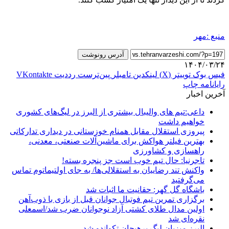
منبع :مهر
آدرس رونوشت
۱۴۰۴/۰۳/۲۴
فیس بوک
توییتر (X)
لینکدین
‫تامبلر
‫پین‌ترست
‫رددیت
‫VKontakte
رایانامه
چاپ
آخرین اخبار
داعی:تیم های والیبال بیشتری از البرز در لیگ‌های کشوری
خواهیم داشت
پیروزی استقلال مقابل همنام خوزستانی در دیداری تدارکاتی
بهترین فیلتر هواکش برای ماشین‌آلات صنعتی، معدنی،
راهسازی و کشاورزی
تاجرنیا: حال تیم خوب است جز پنجره بسته!
واکنش تند رضاییان به استقلالی‌ها/ به جای اولتیماتوم تماس
می‌گرفتید
باشگاه گل گهر: حقانیت ما اثبات شد
برگزاری تمرین تیم فوتبال جوانان قبل از بازی با ذوب‌آهن
اولین مدال طلای کشتی آزاد نوجوانان ضرب شد/اسمعلی
نقره‌ای شد
البرز میزبان لیگ پرهیجان تکواندو شد