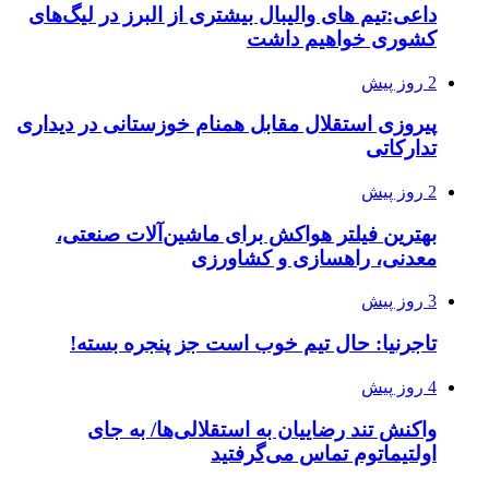
داعی:تیم های والیبال بیشتری از البرز در لیگ‌های
کشوری خواهیم داشت
2 روز پیش
پیروزی استقلال مقابل همنام خوزستانی در دیداری
تدارکاتی
2 روز پیش
بهترین فیلتر هواکش برای ماشین‌آلات صنعتی،
معدنی، راهسازی و کشاورزی
3 روز پیش
تاجرنیا: حال تیم خوب است جز پنجره بسته!
4 روز پیش
واکنش تند رضاییان به استقلالی‌ها/ به جای
اولتیماتوم تماس می‌گرفتید