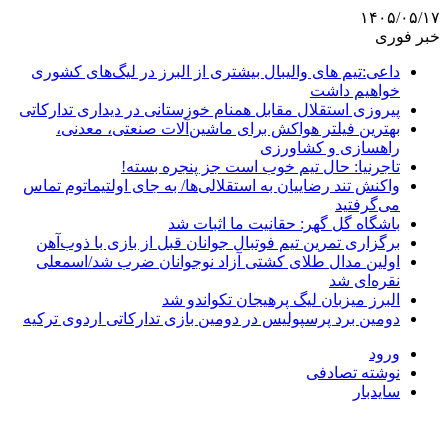
۱۴۰۵/۰۵/۱۷
خبر فوری
داعی:تیم های والیبال بیشتری از البرز در لیگ‌های کشوری
خواهیم داشت
پیروزی استقلال مقابل همنام خوزستانی در دیداری تدارکاتی
بهترین فیلتر هواکش برای ماشین‌آلات صنعتی، معدنی،
راهسازی و کشاورزی
تاجرنیا: حال تیم خوب است جز پنجره بسته!
واکنش تند رضاییان به استقلالی‌ها/ به جای اولتیماتوم تماس
می‌گرفتید
باشگاه گل گهر: حقانیت ما اثبات شد
برگزاری تمرین تیم فوتبال جوانان قبل از بازی با ذوب‌آهن
اولین مدال طلای کشتی آزاد نوجوانان ضرب شد/اسمعلی
نقره‌ای شد
البرز میزبان لیگ پرهیجان تکواندو شد
دومین برد پرسپولیس در دومین بازی تدارکاتی اردوی ترکیه
ورود
نوشته تصادفی
سایدبار