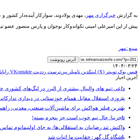
به گزارش
خبرگزاری مهر
، مهدی پولادوند، سوارکار آینده‌دار کشور 
پیش از این امیرعلی امینی تکواندوکار نوجوان و پارس منصور عضو تیم
منبع :مهر
آدرس رونوشت
۱۴۰۴/۰۳/۲۴
فیس بوک
توییتر (X)
لینکدین
‫تامبلر
‫پین‌ترست
‫رددیت
‫VKontakte
رایان
آخرین اخبار
داعی:تیم های والیبال بیشتری از البرز در لیگ‌های کشوری 
پیروزی استقلال مقابل همنام خوزستانی در دیداری تدارکاتی
بهترین فیلتر هواکش برای ماشین‌آلات صنعتی، معدنی، راه
تاجرنیا: حال تیم خوب است جز پنجره بسته!
واکنش تند رضاییان به استقلالی‌ها/ به جای اولتیماتوم تماس 
باشگاه گل گهر: حقانیت ما اثبات شد