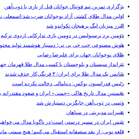
برگزاری تمرین تیم فوتبال جوانان قبل از بازی با ذوب‌آهن
اولین مدال طلای کشتی آزاد نوجوانان ضرب شد/اسمعلی نق
البرز میزبان لیگ پرهیجان تکواندو شد
دومین برد پرسپولیس در دومین بازی تدارکاتی اردوی ترکیه
هوش مصنوعی چت جی پی تی؛ دستیار هوشمند تولید محتوا 
طلای نوجوانان جهان برای علیرضا رضایی
تیرانداز سیستان و بلوچستان با کسب مدال طلا قهرمان جه
شانس یک مدال طلا برای ایران/ ۳ فرنگی‌کار حذف شدند
رئیس فدراسیون بوکس: دنیامالی دخالت نکرده است
نخستین مدال تاریخ هاکی «چمنی» ایران و صعود مقتدرانه ب
ویسی در ذوب‌آهن جایگزین دستیارش شد
تغییرات مدیریتی در سپاهان
تنیس ایران در مسیر درستی است/در ناگویا مدال می‌خواهیم
قلعه نویی: از نقد منصفانه استقبال می‌کنیم؛ هیچ سمتی مان