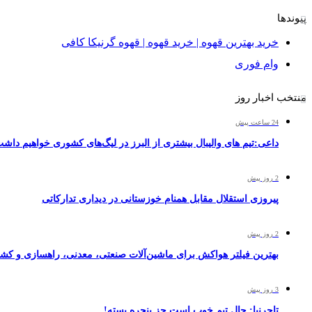
پیوندها
خرید بهترین قهوه | خرید قهوه | قهوه گرنیکا کافی
وام فوری
منتخب اخبار روز
24 ساعت پیش
داعی:تیم های والیبال بیشتری از البرز در لیگ‌های کشوری خواهیم داش
2 روز پیش
پیروزی استقلال مقابل همنام خوزستانی در دیداری تدارکاتی
2 روز پیش
بهترین فیلتر هواکش برای ماشین‌آلات صنعتی، معدنی، راهسازی و کش
3 روز پیش
تاجرنیا: حال تیم خوب است جز پنجره بسته!