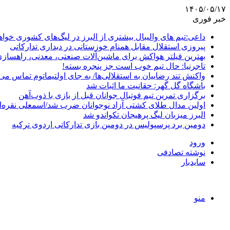
۱۴۰۵/۰۵/۱۷
خبر فوری
داعی:تیم های والیبال بیشتری از البرز در لیگ‌های کشوری خوا
پیروزی استقلال مقابل همنام خوزستانی در دیداری تدارکاتی
بهترین فیلتر هواکش برای ماشین‌آلات صنعتی، معدنی، راهساز
تاجرنیا: حال تیم خوب است جز پنجره بسته!
واکنش تند رضاییان به استقلالی‌ها/ به جای اولتیماتوم تماس می‌
باشگاه گل گهر: حقانیت ما اثبات شد
برگزاری تمرین تیم فوتبال جوانان قبل از بازی با ذوب‌آهن
اولین مدال طلای کشتی آزاد نوجوانان ضرب شد/اسمعلی نقره‌
البرز میزبان لیگ پرهیجان تکواندو شد
دومین برد پرسپولیس در دومین بازی تدارکاتی اردوی ترکیه
ورود
نوشته تصادفی
سایدبار
منو