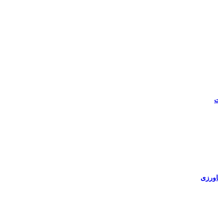
ت
اورزی