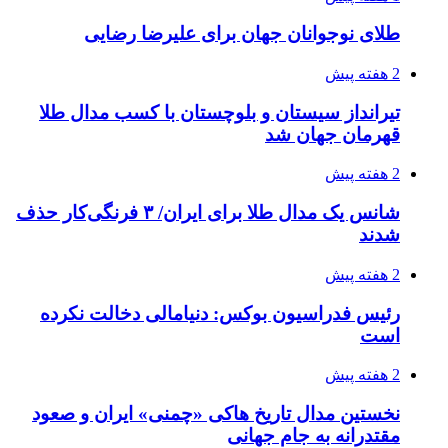
طلای نوجوانان جهان برای علیرضا رضایی
2 هفته پیش
تیرانداز سیستان و بلوچستان با کسب مدال طلا
قهرمان جهان شد
2 هفته پیش
شانس یک مدال طلا برای ایران/ ۳ فرنگی‌کار حذف
شدند
2 هفته پیش
رئیس فدراسیون بوکس: دنیامالی دخالت نکرده
است
2 هفته پیش
نخستین مدال تاریخ هاکی «چمنی» ایران و صعود
مقتدرانه به جام جهانی