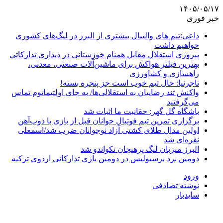
۱۴۰۵/۰۵/۱۷
خبر فوری
داعی:تیم های والیبال بیشتری از البرز در لیگ‌های کشوری
خواهیم داشت
پیروزی استقلال مقابل همنام خوزستانی در دیداری تدارکاتی
بهترین فیلتر هواکش برای ماشین‌آلات صنعتی، معدنی،
راهسازی و کشاورزی
تاجرنیا: حال تیم خوب است جز پنجره بسته!
واکنش تند رضاییان به استقلالی‌ها/ به جای اولتیماتوم تماس
می‌گرفتید
باشگاه گل گهر: حقانیت ما اثبات شد
برگزاری تمرین تیم فوتبال جوانان قبل از بازی با ذوب‌آهن
اولین مدال طلای کشتی آزاد نوجوانان ضرب شد/اسمعلی
نقره‌ای شد
البرز میزبان لیگ پرهیجان تکواندو شد
دومین برد پرسپولیس در دومین بازی تدارکاتی اردوی ترکیه
ورود
نوشته تصادفی
سایدبار