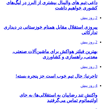
داعی:تیم های والیبال بیشتری از البرز در لیگ‌های
کشوری خواهیم داشت
2 روز پیش
پیروزی استقلال مقابل همنام خوزستانی در دیداری
تدارکاتی
2 روز پیش
بهترین فیلتر هواکش برای ماشین‌آلات صنعتی،
معدنی، راهسازی و کشاورزی
3 روز پیش
تاجرنیا: حال تیم خوب است جز پنجره بسته!
4 روز پیش
واکنش تند رضاییان به استقلالی‌ها/ به جای
اولتیماتوم تماس می‌گرفتید