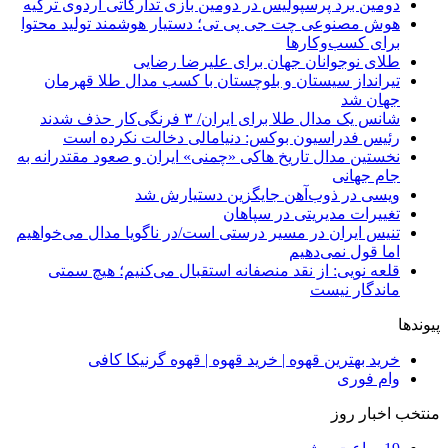
دومین برد پرسپولیس در دومین بازی تدارکاتی اردوی ترکیه
هوش مصنوعی چت جی پی تی؛ دستیار هوشمند تولید محتوا
برای کسب‌وکارها
طلای نوجوانان جهان برای علیرضا رضایی
تیرانداز سیستان و بلوچستان با کسب مدال طلا قهرمان
جهان شد
شانس یک مدال طلا برای ایران/ ۳ فرنگی‌کار حذف شدند
رئیس فدراسیون بوکس: دنیامالی دخالت نکرده است
نخستین مدال تاریخ هاکی «چمنی» ایران و صعود مقتدرانه به
جام جهانی
ویسی در ذوب‌آهن جایگزین دستیارش شد
تغییرات مدیریتی در سپاهان
تنیس ایران در مسیر درستی است/در ناگویا مدال می‌خواهیم
اما قول نمی‌دهیم
قلعه نویی: از نقد منصفانه استقبال می‌کنیم؛ هیچ سمتی
ماندگار نیست
پیوندها
خرید بهترین قهوه | خرید قهوه | قهوه گرنیکا کافی
وام فوری
منتخب اخبار روز