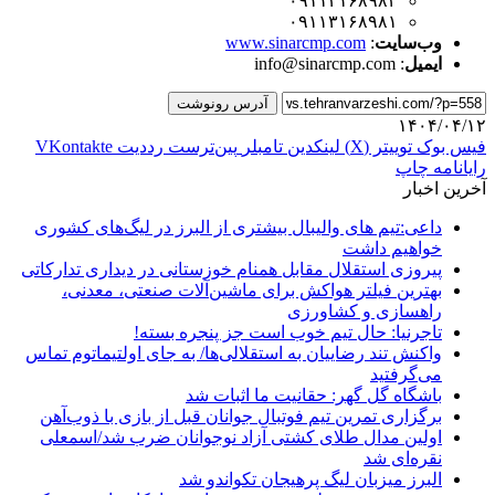
۰۹۱۱۳۱۶۸۹۸۲
۰۹۱۱۳۱۶۸۹۸۱
وب‌سایت
:
www.sinarcmp.com
ایمیل
: info@sinarcmp.com
آدرس رونوشت
۱۴۰۴/۰۴/۱۲
فیس بوک
توییتر (X)
لینکدین
‫تامبلر
‫پین‌ترست
‫رددیت
‫VKontakte
رایانامه
چاپ
آخرین اخبار
داعی:تیم های والیبال بیشتری از البرز در لیگ‌های کشوری
خواهیم داشت
پیروزی استقلال مقابل همنام خوزستانی در دیداری تدارکاتی
بهترین فیلتر هواکش برای ماشین‌آلات صنعتی، معدنی،
راهسازی و کشاورزی
تاجرنیا: حال تیم خوب است جز پنجره بسته!
واکنش تند رضاییان به استقلالی‌ها/ به جای اولتیماتوم تماس
می‌گرفتید
باشگاه گل گهر: حقانیت ما اثبات شد
برگزاری تمرین تیم فوتبال جوانان قبل از بازی با ذوب‌آهن
اولین مدال طلای کشتی آزاد نوجوانان ضرب شد/اسمعلی
نقره‌ای شد
البرز میزبان لیگ پرهیجان تکواندو شد