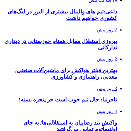
19 ساعت پیش
داعی:تیم های والیبال بیشتری از البرز در لیگ‌های
کشوری خواهیم داشت
2 روز پیش
پیروزی استقلال مقابل همنام خوزستانی در دیداری
تدارکاتی
2 روز پیش
بهترین فیلتر هواکش برای ماشین‌آلات صنعتی،
معدنی، راهسازی و کشاورزی
3 روز پیش
تاجرنیا: حال تیم خوب است جز پنجره بسته!
4 روز پیش
واکنش تند رضاییان به استقلالی‌ها/ به جای
اولتیماتوم تماس می‌گرفتید