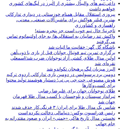
داعی:تیم های والیبال بیشتری از البرز در لیگ‌های کشوری
خواهیم داشت
پیروزی استقلال مقابل همنام خوزستانی در دیداری تدارکاتی
بهترین فیلتر هواکش برای ماشین‌آلات صنعتی، معدنی،
راهسازی و کشاورزی
تاجرنیا: حال تیم خوب است جز پنجره بسته!
واکنش تند رضاییان به استقلالی‌ها/ به جای اولتیماتوم تماس
می‌گرفتید
باشگاه گل گهر: حقانیت ما اثبات شد
برگزاری تمرین تیم فوتبال جوانان قبل از بازی با ذوب‌آهن
اولین مدال طلای کشتی آزاد نوجوانان ضرب شد/اسمعلی
نقره‌ای شد
البرز میزبان لیگ پرهیجان تکواندو شد
دومین برد پرسپولیس در دومین بازی تدارکاتی اردوی ترکیه
هوش مصنوعی چت جی پی تی؛ دستیار هوشمند تولید محتوا
برای کسب‌وکارها
طلای نوجوانان جهان برای علیرضا رضایی
تیرانداز سیستان و بلوچستان با کسب مدال طلا قهرمان
جهان شد
شانس یک مدال طلا برای ایران/ ۳ فرنگی‌کار حذف شدند
رئیس فدراسیون بوکس: دنیامالی دخالت نکرده است
نخستین مدال تاریخ هاکی «چمنی» ایران و صعود مقتدرانه به
جام جهانی