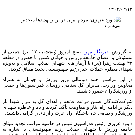
۱۴۰۴/۰۴/۱۲
به گزارش
خبرنگار مهر
، صبح امروز (پنجشنبه ۱۲ تیر) جمعی از
مسئولان و اعضای جامعه ورزش و جوانان کشور با حضور در قطعه
۴۲ بهشت زهرا (س) با آرمان‌های شهدای انقلاب اسلامی و به‌ویژه
شهدای مظلوم حملات اخیر رژیم صهیونیستی تجدید میثاق کردند.
در این مراسم احمد دنیامالی وزیر ورزش و جوانان به همراه
معاونین وزارت، مدیران کل ستادی، رؤسای فدراسیون‌ها و جمعی
از ورزشکاران حضور داشتند.
شرکت‌کنندگان ضمن قرائت فاتحه و اهدای گل به مزار شهدا بار
دیگر بر ادامه راه ایثار و مقاومت تأکید کردند و یاد و خاطره شهدای
ورزشکار و تمامی جان‌باختگان راه عزت و آزادی را گرامی داشتند.
داوود عزیزی رئیس فدراسیون تنیس در حاشیه مراسم تجدید میثاق
جامعه ورزش با شهدای حملات رژیم صهیونیستی با اشاره به
اتفاقات اخیر گفت: اتفاقات ناخوشایندی که در کشورمان رخ داد، با