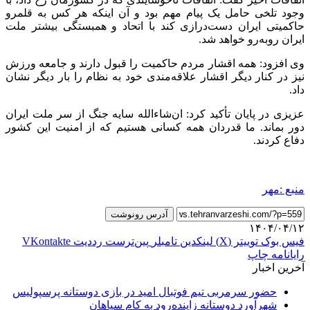
وجود تلخی حامل یک پیام مهم بود و آن اینکه هر کس به قلمرو
حاکمیتی ایران دست‌درازی کند با اتحاد و همبستگی بیشتر ملت
ایران روبه‌رو خواهد شد.
وی افزود: همه اقشار مردم حاکمیت را قبول دارند و جامعه ورزش
نیز در کنار دیگر اقشار علاقه‌مندی خود به نظام را بار دیگر نشان
داد.
عزیزی در پایان تأکید کرد: ان‌شاءالله سایه جنگ از سر ملت ایران
دور بماند. ما قدردان همه کسانی هستیم که از امنیت این کشور
دفاع کردند.
منبع :مهر
آدرس رونوشت
۱۴۰۴/۰۴/۱۲
فیس بوک
توییتر (X)
لینکدین
‫تامبلر
‫پین‌ترست
‫رددیت
‫VKontakte
رایانامه
چاپ
آخرین اخبار
حضور سرمربی تیم فوتبال امید در بازی دوستانه پرسپولیس
شهرآورد دوستانه زاینده‌رود به کام سپاهان