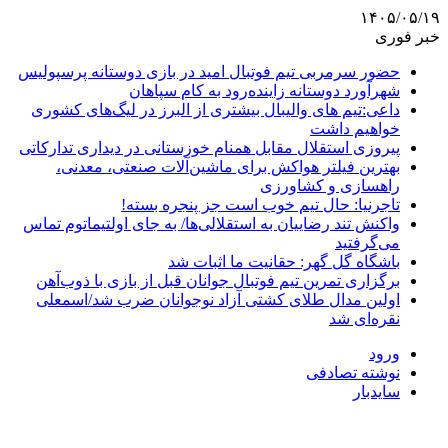
۱۴۰۵/۰۵/۱۹
خبر فوری
حضور سرمربی تیم فوتبال امید در بازی دوستانه پرسپولیس
شهرآورد دوستانه زاینده‌رود به کام سپاهان
داعی:تیم های والیبال بیشتری از البرز در لیگ‌های کشوری
خواهیم داشت
پیروزی استقلال مقابل همنام خوزستانی در دیداری تدارکاتی
بهترین فیلتر هواکش برای ماشین‌آلات صنعتی، معدنی،
راهسازی و کشاورزی
تاجرنیا: حال تیم خوب است جز پنجره بسته!
واکنش تند رضاییان به استقلالی‌ها/ به جای اولتیماتوم تماس
می‌گرفتید
باشگاه گل گهر: حقانیت ما اثبات شد
برگزاری تمرین تیم فوتبال جوانان قبل از بازی با ذوب‌آهن
اولین مدال طلای کشتی آزاد نوجوانان ضرب شد/اسمعلی
نقره‌ای شد
ورود
نوشته تصادفی
سایدبار