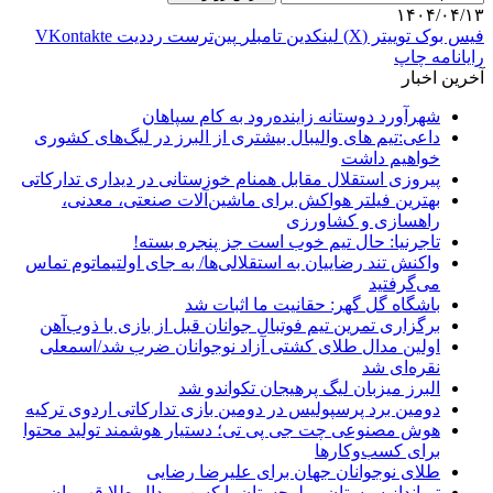
۱۴۰۴/۰۴/۱۳
فیس بوک
توییتر (X)
لینکدین
‫تامبلر
‫پین‌ترست
‫رددیت
‫VKontakte
رایانامه
چاپ
آخرین اخبار
شهرآورد دوستانه زاینده‌رود به کام سپاهان
داعی:تیم های والیبال بیشتری از البرز در لیگ‌های کشوری
خواهیم داشت
پیروزی استقلال مقابل همنام خوزستانی در دیداری تدارکاتی
بهترین فیلتر هواکش برای ماشین‌آلات صنعتی، معدنی،
راهسازی و کشاورزی
تاجرنیا: حال تیم خوب است جز پنجره بسته!
واکنش تند رضاییان به استقلالی‌ها/ به جای اولتیماتوم تماس
می‌گرفتید
باشگاه گل گهر: حقانیت ما اثبات شد
برگزاری تمرین تیم فوتبال جوانان قبل از بازی با ذوب‌آهن
اولین مدال طلای کشتی آزاد نوجوانان ضرب شد/اسمعلی
نقره‌ای شد
البرز میزبان لیگ پرهیجان تکواندو شد
دومین برد پرسپولیس در دومین بازی تدارکاتی اردوی ترکیه
هوش مصنوعی چت جی پی تی؛ دستیار هوشمند تولید محتوا
برای کسب‌وکارها
طلای نوجوانان جهان برای علیرضا رضایی
تیرانداز سیستان و بلوچستان با کسب مدال طلا قهرمان