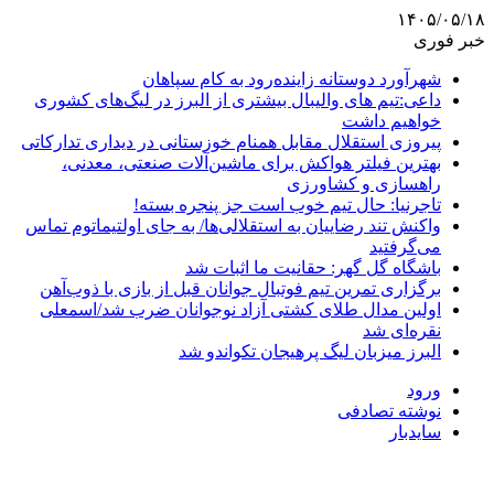
۱۴۰۵/۰۵/۱۸
خبر فوری
شهرآورد دوستانه زاینده‌رود به کام سپاهان
داعی:تیم های والیبال بیشتری از البرز در لیگ‌های کشوری
خواهیم داشت
پیروزی استقلال مقابل همنام خوزستانی در دیداری تدارکاتی
بهترین فیلتر هواکش برای ماشین‌آلات صنعتی، معدنی،
راهسازی و کشاورزی
تاجرنیا: حال تیم خوب است جز پنجره بسته!
واکنش تند رضاییان به استقلالی‌ها/ به جای اولتیماتوم تماس
می‌گرفتید
باشگاه گل گهر: حقانیت ما اثبات شد
برگزاری تمرین تیم فوتبال جوانان قبل از بازی با ذوب‌آهن
اولین مدال طلای کشتی آزاد نوجوانان ضرب شد/اسمعلی
نقره‌ای شد
البرز میزبان لیگ پرهیجان تکواندو شد
ورود
نوشته تصادفی
سایدبار