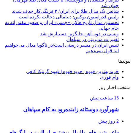
جهان شد
شانس یک مدال طلا برای ایران/ ۳ فرنگی‌کار حذف شدند
رئیس فدراسیون بوکس: دنیامالی دخالت نکرده است
نخستین مدال تاریخ هاکی «چمنی» ایران و صعود مقتدرانه به
جام جهانی
ویسی در ذوب‌آهن جایگزین دستیارش شد
تغییرات مدیریتی در سپاهان
تنیس ایران در مسیر درستی است/در ناگویا مدال می‌خواهیم
اما قول نمی‌دهیم
پیوندها
خرید بهترین قهوه | خرید قهوه | قهوه گرنیکا کافی
وام فوری
منتخب اخبار روز
15 ساعت پیش
شهرآورد دوستانه زاینده‌رود به کام سپاهان
2 روز پیش
داعی:تیم های والیبال بیشتری از البرز در لیگ‌های