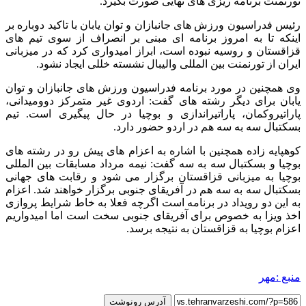
تورنمنت برنامه ریزی های نهایی صورت بگیرد.
رئیس فدراسیون ورزش های جانبازان و توان یابان با تاکید دوباره بر
اینکه تا به امروز برنامه ای مبنی بر انصراف از سوی تیم های
قزاقستان و روسیه نبوده است، ابراز امیدواری کرد که در میزبانی
ایران از تورنمنت بین المللی والیبال نشسته خللی ایجاد نشود.
وی همچنین در مورد برنامه فدراسیون ورزش های جانبازان و توان
یابان برای دیگر رشته های گفت: اردوی غیر متمرکز دوومیدانی،
پاراتیروکمان، پاراتیراندازی و بوچیا در حال پیگیری است. تیم
بسکتبال سه به سه هم در اردو حضور دارد.
کوهپایه زاده همچنین با اشاره به اعزام های پیش رو در رشته های
بوچیا و بسکتبال سه به سه گفت: نیمه مرداد مسابقات بین المللی
بوچیا به میزبانی قزاقستان برگزار می شود و رقابت های جهانی
بسکتبال سه به سه هم در آفریقای جنوبی برگزار خواهند شد. اعزام
به این دو رویداد در برنامه است اگرچه فعلا به خاط شرایط پروازی
اخذ ویزا به خصوص برای آفریقای جنوبی سخت است اما امیدواریم
اعزام بوچیا به قزاقستان به نتیجه برسد.
منبع :مهر
آدرس رونوشت