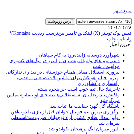
منبع :مهر
آدرس رونوشت
۱۴۰۴/۰۴/۲۸
فیس بوک
توییتر (X)
لینکدین
‫تامبلر
‫پین‌ترست
‫رددیت
‫VKontakte
رایانامه
چاپ
آخرین اخبار
شهرآورد دوستانه زاینده‌رود به کام سپاهان
داعی:تیم های والیبال بیشتری از البرز در لیگ‌های کشوری
خواهیم داشت
پیروزی استقلال مقابل همنام خوزستانی در دیداری تدارکاتی
بهترین فیلتر هواکش برای ماشین‌آلات صنعتی، معدنی،
راهسازی و کشاورزی
تاجرنیا: حال تیم خوب است جز پنجره بسته!
واکنش تند رضاییان به استقلالی‌ها/ به جای اولتیماتوم تماس
می‌گرفتید
باشگاه گل گهر: حقانیت ما اثبات شد
برگزاری تمرین تیم فوتبال جوانان قبل از بازی با ذوب‌آهن
اولین مدال طلای کشتی آزاد نوجوانان ضرب شد/اسمعلی
نقره‌ای شد
البرز میزبان لیگ پرهیجان تکواندو شد