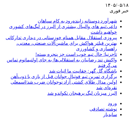
۱۴۰۵/۰۵/۱۸
خبر فوری
شهرآورد دوستانه زاینده‌رود به کام سپاهان
داعی:تیم های والیبال بیشتری از البرز در لیگ‌های کشوری
خواهیم داشت
پیروزی استقلال مقابل همنام خوزستانی در دیداری تدارکاتی
بهترین فیلتر هواکش برای ماشین‌آلات صنعتی، معدنی،
راهسازی و کشاورزی
تاجرنیا: حال تیم خوب است جز پنجره بسته!
واکنش تند رضاییان به استقلالی‌ها/ به جای اولتیماتوم تماس
می‌گرفتید
باشگاه گل گهر: حقانیت ما اثبات شد
برگزاری تمرین تیم فوتبال جوانان قبل از بازی با ذوب‌آهن
اولین مدال طلای کشتی آزاد نوجوانان ضرب شد/اسمعلی
نقره‌ای شد
البرز میزبان لیگ پرهیجان تکواندو شد
ورود
نوشته تصادفی
سایدبار