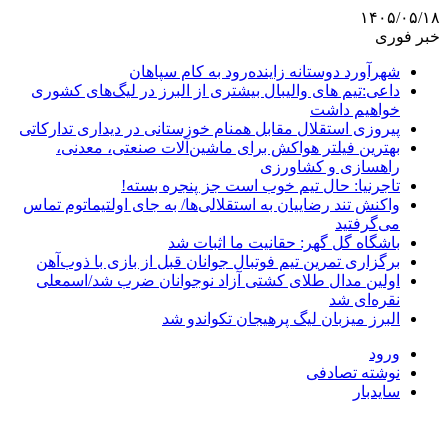
۱۴۰۵/۰۵/۱۸
خبر فوری
شهرآورد دوستانه زاینده‌رود به کام سپاهان
داعی:تیم های والیبال بیشتری از البرز در لیگ‌های کشوری
خواهیم داشت
پیروزی استقلال مقابل همنام خوزستانی در دیداری تدارکاتی
بهترین فیلتر هواکش برای ماشین‌آلات صنعتی، معدنی،
راهسازی و کشاورزی
تاجرنیا: حال تیم خوب است جز پنجره بسته!
واکنش تند رضاییان به استقلالی‌ها/ به جای اولتیماتوم تماس
می‌گرفتید
باشگاه گل گهر: حقانیت ما اثبات شد
برگزاری تمرین تیم فوتبال جوانان قبل از بازی با ذوب‌آهن
اولین مدال طلای کشتی آزاد نوجوانان ضرب شد/اسمعلی
نقره‌ای شد
البرز میزبان لیگ پرهیجان تکواندو شد
ورود
نوشته تصادفی
سایدبار