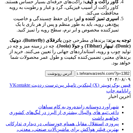
کاور راکت و کیف:
راکت‌های حرفه‌ای بسیار حساس هستند.
کاور راکت از آسیب فیزیکی، گرد و غبار و رطوبت به رویه
محافظت می‌کند.
اسپری تمیز کننده و ابر:
برای حفظ چسبندگی و خاصیت
پیچ‌دهی رویه، باید به طور منظم و پس از هر بازی با یک
تمیزکننده مخصوص و ابر نرم، سطح رویه را تمیز کنید.
توجه به برند:
برندهای مطرحی چون
باترفلای (Butterfly)
،
دونیک
(Donic)
،
تیبهار (Tibhar)
و
جولا (Joola)
، چه در زمینه میز و چه در
تولید چوب و رویه، استانداردهای جهانی را تعیین می‌کنند. خرید از
برندهای معتبر، تضمین‌کننده کیفیت و طول عمر محصولات شما
خواهد بود.
آدرس رونوشت
۱۴۰۴/۰۸/۰۹
فیس بوک
توییتر (X)
لینکدین
‫تامبلر
‫پین‌ترست
‫رددیت
‫VKontakte
رایانامه
چاپ
آخرین اخبار
شهرآورد دوستانه زاینده‌رود به کام سپاهان
داعی:تیم های والیبال بیشتری از البرز در لیگ‌های کشوری
خواهیم داشت
پیروزی استقلال مقابل همنام خوزستانی در دیداری تدارکاتی
بهترین فیلتر هواکش برای ماشین‌آلات صنعتی، معدنی،