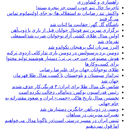
راهسازی و کشاورزی
تاجرنیا: حال تیم خوب است جز پنجره بسته!
واکنش تند رضاییان به استقلالی‌ها/ به جای اولتیماتوم تماس
می‌گرفتید
باشگاه گل گهر: حقانیت ما اثبات شد
برگزاری تمرین تیم فوتبال جوانان قبل از بازی با ذوب‌آهن
اولین مدال طلای کشتی آزاد نوجوانان ضرب شد/اسمعلی
نقره‌ای شد
البرز میزبان لیگ پرهیجان تکواندو شد
دومین برد پرسپولیس در دومین بازی تدارکاتی اردوی ترکیه
هوش مصنوعی چت جی پی تی؛ دستیار هوشمند تولید محتوا
برای کسب‌وکارها
طلای نوجوانان جهان برای علیرضا رضایی
تیرانداز سیستان و بلوچستان با کسب مدال طلا قهرمان
جهان شد
شانس یک مدال طلا برای ایران/ ۳ فرنگی‌کار حذف شدند
رئیس فدراسیون بوکس: دنیامالی دخالت نکرده است
نخستین مدال تاریخ هاکی «چمنی» ایران و صعود مقتدرانه به
جام جهانی
ویسی در ذوب‌آهن جایگزین دستیارش شد
تغییرات مدیریتی در سپاهان
تنیس ایران در مسیر درستی است/در ناگویا مدال می‌خواهیم
اما قول نمی‌دهیم