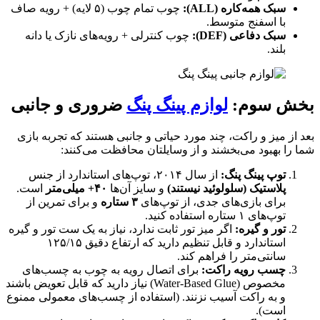
سبک همه‌کاره (ALL):
چوب تمام چوب (۵ لایه) + رویه صاف
با اسفنج متوسط.
سبک دفاعی (DEF):
چوب کنترلی + رویه‌های نازک یا دانه
بلند.
بخش سوم:
لوازم پینگ پنگ
ضروری و جانبی
بعد از میز و راکت، چند مورد حیاتی و جانبی هستند که تجربه بازی
شما را بهبود می‌بخشند و از وسایلتان محافظت می‌کنند:
توپ پینگ پنگ:
از سال ۲۰۱۴، توپ‌های استاندارد از جنس
پلاستیک (سلولوئید نیستند)
و سایز آن‌ها
۴۰+ میلی‌متر
است.
برای بازی‌های جدی، از توپ‌های
۳ ستاره
و برای تمرین از
توپ‌های ۱ ستاره استفاده کنید.
تور و گیره:
اگر میز تور ثابت ندارد، نیاز به یک ست تور و گیره
استاندارد و قابل تنظیم دارید که ارتفاع دقیق ۱۲۵/۱۵
سانتی‌متر را فراهم کند.
چسب رویه راکت:
برای اتصال رویه به چوب به چسب‌های
مخصوص (Water-Based Glue) نیاز دارید که قابل تعویض باشند
و به راکت آسیب نزنند. (استفاده از چسب‌های معمولی ممنوع
است).