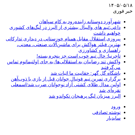
۱۴۰۵/۰۵/۱۸
خبر فوری
شهرآورد دوستانه زاینده‌رود به کام سپاهان
داعی:تیم های والیبال بیشتری از البرز در لیگ‌های کشوری
خواهیم داشت
پیروزی استقلال مقابل همنام خوزستانی در دیداری تدارکاتی
بهترین فیلتر هواکش برای ماشین‌آلات صنعتی، معدنی،
راهسازی و کشاورزی
تاجرنیا: حال تیم خوب است جز پنجره بسته!
واکنش تند رضاییان به استقلالی‌ها/ به جای اولتیماتوم تماس
می‌گرفتید
باشگاه گل گهر: حقانیت ما اثبات شد
برگزاری تمرین تیم فوتبال جوانان قبل از بازی با ذوب‌آهن
اولین مدال طلای کشتی آزاد نوجوانان ضرب شد/اسمعلی
نقره‌ای شد
البرز میزبان لیگ پرهیجان تکواندو شد
ورود
نوشته تصادفی
سایدبار