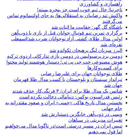
راهسازی و کشاورزی
تاجرنیا: حال تیم خوب است جز پنجره بسته!
واکنش تند رضاییان به استقلالی‌ها/ به جای اولتیماتوم تماس
می‌گرفتید
باشگاه گل گهر: حقانیت ما اثبات شد
برگزاری تمرین تیم فوتبال جوانان قبل از بازی با ذوب‌آهن
اولین مدال طلای کشتی آزاد نوجوانان ضرب شد/اسمعلی
نقره‌ای شد
البرز میزبان لیگ پرهیجان تکواندو شد
دومین برد پرسپولیس در دومین بازی تدارکاتی اردوی ترکیه
هوش مصنوعی چت جی پی تی؛ دستیار هوشمند تولید محتوا
برای کسب‌وکارها
طلای نوجوانان جهان برای علیرضا رضایی
تیرانداز سیستان و بلوچستان با کسب مدال طلا قهرمان
جهان شد
شانس یک مدال طلا برای ایران/ ۳ فرنگی‌کار حذف شدند
رئیس فدراسیون بوکس: دنیامالی دخالت نکرده است
نخستین مدال تاریخ هاکی «چمنی» ایران و صعود مقتدرانه به
جام جهانی
ویسی در ذوب‌آهن جایگزین دستیارش شد
تغییرات مدیریتی در سپاهان
تنیس ایران در مسیر درستی است/در ناگویا مدال می‌خواهیم
اما قول نمی‌دهیم