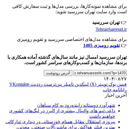
برای مشاهده نمونه‌کارها، بررسی مدل‌ها و ثبت سفارش کافی
است وارد سایت تهران سررسید شوید:
👉
تهران سررسید
TehranSarresid.ir
برای مشاهده مدل‌های اختصاصی سررسید و تقویم رومیزی
👉
تقویم رومیزی 1405
تهران سررسید امسال نیز مانند سال‌های گذشته آماده همکاری با
برندها، سازمان‌ها و کسب‌وکارهای سراسر کشور است.
آدرس رونوشت
۱۴۰۴/۰۸/۲۷
فیس بوک
توییتر (X)
لینکدین
‫تامبلر
‫پین‌ترست
‫رددیت
‫VKontakte
رایانامه
چاپ
آخرین اخبار
شهرآورد دوستانه زاینده‌رود به کام سپاهان
داعی:تیم های والیبال بیشتری از البرز در لیگ‌های کشوری
خواهیم داشت
پیروزی استقلال مقابل همنام خوزستانی در دیداری تدارکاتی
بهترین فیلتر هواکش برای ماشین‌آلات صنعتی، معدنی،