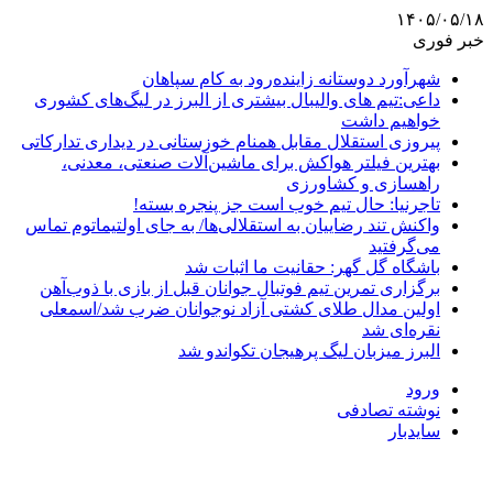
۱۴۰۵/۰۵/۱۸
خبر فوری
شهرآورد دوستانه زاینده‌رود به کام سپاهان
داعی:تیم های والیبال بیشتری از البرز در لیگ‌های کشوری
خواهیم داشت
پیروزی استقلال مقابل همنام خوزستانی در دیداری تدارکاتی
بهترین فیلتر هواکش برای ماشین‌آلات صنعتی، معدنی،
راهسازی و کشاورزی
تاجرنیا: حال تیم خوب است جز پنجره بسته!
واکنش تند رضاییان به استقلالی‌ها/ به جای اولتیماتوم تماس
می‌گرفتید
باشگاه گل گهر: حقانیت ما اثبات شد
برگزاری تمرین تیم فوتبال جوانان قبل از بازی با ذوب‌آهن
اولین مدال طلای کشتی آزاد نوجوانان ضرب شد/اسمعلی
نقره‌ای شد
البرز میزبان لیگ پرهیجان تکواندو شد
ورود
نوشته تصادفی
سایدبار