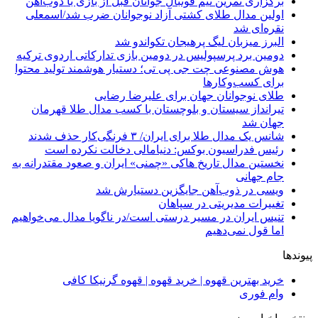
برگزاری تمرین تیم فوتبال جوانان قبل از بازی با ذوب‌آهن
اولین مدال طلای کشتی آزاد نوجوانان ضرب شد/اسمعلی
نقره‌ای شد
البرز میزبان لیگ پرهیجان تکواندو شد
دومین برد پرسپولیس در دومین بازی تدارکاتی اردوی ترکیه
هوش مصنوعی چت جی پی تی؛ دستیار هوشمند تولید محتوا
برای کسب‌وکارها
طلای نوجوانان جهان برای علیرضا رضایی
تیرانداز سیستان و بلوچستان با کسب مدال طلا قهرمان
جهان شد
شانس یک مدال طلا برای ایران/ ۳ فرنگی‌کار حذف شدند
رئیس فدراسیون بوکس: دنیامالی دخالت نکرده است
نخستین مدال تاریخ هاکی «چمنی» ایران و صعود مقتدرانه به
جام جهانی
ویسی در ذوب‌آهن جایگزین دستیارش شد
تغییرات مدیریتی در سپاهان
تنیس ایران در مسیر درستی است/در ناگویا مدال می‌خواهیم
اما قول نمی‌دهیم
پیوندها
خرید بهترین قهوه | خرید قهوه | قهوه گرنیکا کافی
وام فوری