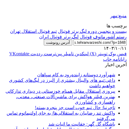
منبع:مهر
برچسب ها
بیست و پنجمین دوره لیگ برتر فوتبال
تیم فوتبال استقلال تهران
رستم آشورماتوف
فوتبال
لیگ برتر فوتبال ایران
آدرس رونوشت
۱۴۰۳/۱۰/۱۱
فیس بوک
توییتر (X)
لینکدین
‫تامبلر
‫پین‌ترست
‫رددیت
‫VKontakte
رایانامه
چاپ
آخرین اخبار
شهرآورد دوستانه زاینده‌رود به کام سپاهان
داعی:تیم های والیبال بیشتری از البرز در لیگ‌های کشوری
خواهیم داشت
پیروزی استقلال مقابل همنام خوزستانی در دیداری تدارکاتی
بهترین فیلتر هواکش برای ماشین‌آلات صنعتی، معدنی،
راهسازی و کشاورزی
تاجرنیا: حال تیم خوب است جز پنجره بسته!
واکنش تند رضاییان به استقلالی‌ها/ به جای اولتیماتوم تماس
می‌گرفتید
باشگاه گل گهر: حقانیت ما اثبات شد