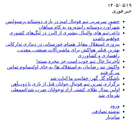
۱۴۰۵/۰۵/۱۹
خبر فوری
حضور سرمربی تیم فوتبال امید در بازی دوستانه پرسپولیس
شهرآورد دوستانه زاینده‌رود به کام سپاهان
داعی:تیم های والیبال بیشتری از البرز در لیگ‌های کشوری
خواهیم داشت
پیروزی استقلال مقابل همنام خوزستانی در دیداری تدارکاتی
بهترین فیلتر هواکش برای ماشین‌آلات صنعتی، معدنی،
راهسازی و کشاورزی
تاجرنیا: حال تیم خوب است جز پنجره بسته!
واکنش تند رضاییان به استقلالی‌ها/ به جای اولتیماتوم تماس
می‌گرفتید
باشگاه گل گهر: حقانیت ما اثبات شد
برگزاری تمرین تیم فوتبال جوانان قبل از بازی با ذوب‌آهن
اولین مدال طلای کشتی آزاد نوجوانان ضرب شد/اسمعلی
نقره‌ای شد
ورود
نوشته تصادفی
سایدبار