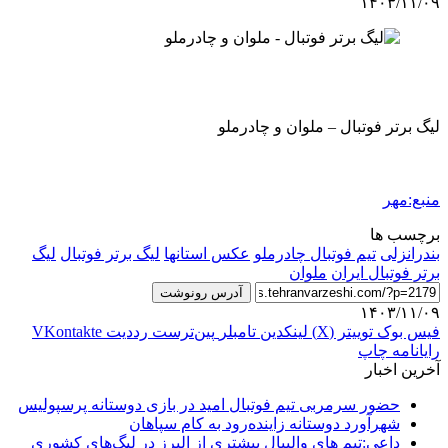
۱۴۰۳/۱۱/۰۹
لیگ برتر فوتبال – ملوان و چادرملو
منبع:مهر
برچسب ها
بندرانزلی
تیم فوتبال چادرملو
عکس استانها
لیگ برتر فوتبال
لیگ
برتر فوتبال ایران
ملوان
آدرس رونوشت
۱۴۰۳/۱۱/۰۹
فیس بوک
توییتر (X)
لینکدین
‫تامبلر
‫پین‌ترست
‫رددیت
‫VKontakte
رایانامه
چاپ
آخرین اخبار
حضور سرمربی تیم فوتبال امید در بازی دوستانه پرسپولیس
شهرآورد دوستانه زاینده‌رود به کام سپاهان
داعی:تیم های والیبال بیشتری از البرز در لیگ‌های کشوری