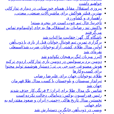
خواهیم داشت
پیروزی استقلال مقابل همنام خوزستانی در دیداری تدارکاتی
بهترین فیلتر هواکش برای ماشین‌آلات صنعتی، معدنی،
راهسازی و کشاورزی
تاجرنیا: حال تیم خوب است جز پنجره بسته!
واکنش تند رضاییان به استقلالی‌ها/ به جای اولتیماتوم تماس
می‌گرفتید
باشگاه گل گهر: حقانیت ما اثبات شد
برگزاری تمرین تیم فوتبال جوانان قبل از بازی با ذوب‌آهن
اولین مدال طلای کشتی آزاد نوجوانان ضرب شد/اسمعلی
نقره‌ای شد
البرز میزبان لیگ پرهیجان تکواندو شد
دومین برد پرسپولیس در دومین بازی تدارکاتی اردوی ترکیه
هوش مصنوعی چت جی پی تی؛ دستیار هوشمند تولید محتوا
برای کسب‌وکارها
طلای نوجوانان جهان برای علیرضا رضایی
تیرانداز سیستان و بلوچستان با کسب مدال طلا قهرمان
جهان شد
شانس یک مدال طلا برای ایران/ ۳ فرنگی‌کار حذف شدند
رئیس فدراسیون بوکس: دنیامالی دخالت نکرده است
نخستین مدال تاریخ هاکی «چمنی» ایران و صعود مقتدرانه به
جام جهانی
ویسی در ذوب‌آهن جایگزین دستیارش شد