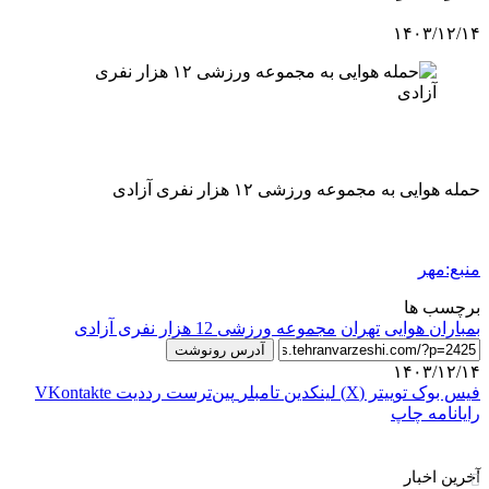
۱۴۰۳/۱۲/۱۴
حمله هوایی به مجموعه ورزشی ۱۲ هزار نفری آزادی
منبع:مهر
برچسب ها
بمباران هوایی
تهران
مجموعه ورزشی 12 هزار نفری آزادی
آدرس رونوشت
۱۴۰۳/۱۲/۱۴
فیس بوک
توییتر (X)
لینکدین
‫تامبلر
‫پین‌ترست
‫رددیت
‫VKontakte
رایانامه
چاپ
آخرین اخبار