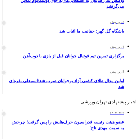
واکنش تند رضاییان به استقلالی‌ها/ به جای اولتیماتوم تماس
می‌گرفتید
3 روز پیش
باشگاه گل گهر: حقانیت ما اثبات شد
4 روز پیش
برگزاری تمرین تیم فوتبال جوانان قبل از بازی با ذوب‌آهن
5 روز پیش
اولین مدال طلای کشتی آزاد نوجوانان ضرب شد/اسمعلی نقره‌ای
شد
اخبار پیشنهادی تهران ورزشی
۱۴۰۴/۰۳/۱۹
عضو هیئت رئیسه فدراسیون حرف‌هایش را پس گرفت؛ چرخش
به سمت مهدی تاج!