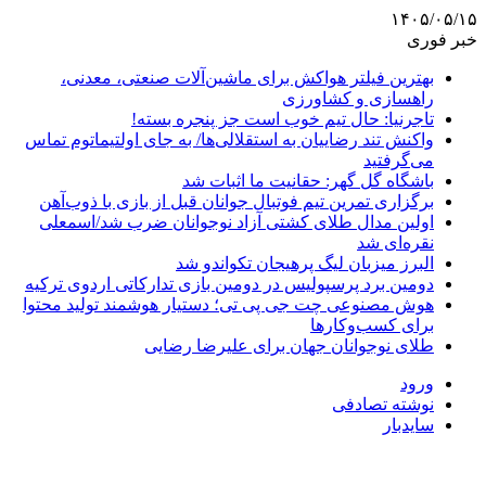
۱۴۰۵/۰۵/۱۵
خبر فوری
بهترین فیلتر هواکش برای ماشین‌آلات صنعتی، معدنی،
راهسازی و کشاورزی
تاجرنیا: حال تیم خوب است جز پنجره بسته!
واکنش تند رضاییان به استقلالی‌ها/ به جای اولتیماتوم تماس
می‌گرفتید
باشگاه گل گهر: حقانیت ما اثبات شد
برگزاری تمرین تیم فوتبال جوانان قبل از بازی با ذوب‌آهن
اولین مدال طلای کشتی آزاد نوجوانان ضرب شد/اسمعلی
نقره‌ای شد
البرز میزبان لیگ پرهیجان تکواندو شد
دومین برد پرسپولیس در دومین بازی تدارکاتی اردوی ترکیه
هوش مصنوعی چت جی پی تی؛ دستیار هوشمند تولید محتوا
برای کسب‌وکارها
طلای نوجوانان جهان برای علیرضا رضایی
ورود
نوشته تصادفی
سایدبار