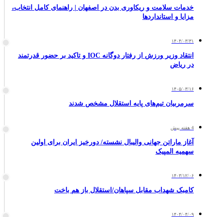
خدمات سلامت و ریکاوری بدن در اصفهان | راهنمای کامل انتخاب،
مزایا و استانداردها
۱۴۰۴/۰۳/۳۱
انتقاد وزیر ورزش از رفتار دوگانه IOC و تاکید بر حضور قدرتمند
در ریاض
۱۴۰۵/۰۳/۱۶
سرمربیان تیم‌های پایه استقلال مشخص شدند
4 هفته پیش
آغاز ماراتن جهانی والیبال نشسته/ دورخیز ایران برای اولین
سهمیه المپیک
۱۴۰۳/۱۲/۰۶
کامبک شهداب مقابل سپاهان/استقلال باز هم باخت
۱۴۰۴/۰۴/۰۹