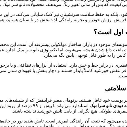
‌کیفیت که پس از مدتی تغییر رنگ می‌دهند، محصولات نانو سرامیک با ا
‌شود، بلکه به حفظ سلامت سرنشینان نیز کمک شایانی می‌کند. در این
 افزایش ارزش خودرو و تجربه رانندگی لذت‌بخش در تابستان هستید، همراه
 اول است؟
ونه‌های موجود در بازار، ساختار مولکولی پیشرفته آن است. این محصو
باعث داغ شدن شیشه می‌شوند، اما تکنولوژی نانو سرامیک اجازه عبور
ن را به طور قابل توجهی پایین نگه می‌دارد.
یری در برابر خط و خش دارد. استفاده از ابزارهای نظافتی و یا برخو
ابنفش خورشید کاملاً پایدار هستند و دچار بنفش یا قهوه‌ای شدن نمی
است.
سلامتی
 بر پوست خود غافل هستند. پرتوهای مضر فرابنفش که از شیشه‌های معم
دودی نانو سرامیک
استاندارد می‌تواند تا ب
فرهای طولانی هیچ نگرانی از بابت تابش خورشید نداشته باشند.
ی‌شود که نتیجه آن رانندگی ایمن‌تر است. تابش شدید نور در جاده‌ه
یافته و خستگی چشم به حداقل می‌رسد. در واقع این برچسب شیشه دودی 