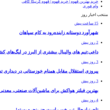
خرید بهترین قهوه | خرید قهوه | قهوه گرنیکا کافی
وام فوری
منتخب اخبار روز
15 ساعت پیش
شهرآورد دوستانه زاینده‌رود به کام سپاهان
2 روز پیش
داعی:تیم های والیبال بیشتری از البرز در لیگ‌های 
3 روز پیش
پیروزی استقلال مقابل همنام خوزستانی در دیداری تد
3 روز پیش
بهترین فیلتر هواکش برای ماشین‌آلات صنعتی، معدن
4 روز پیش
تاجرنیا: حال تیم خوب است جز پنجره بسته!