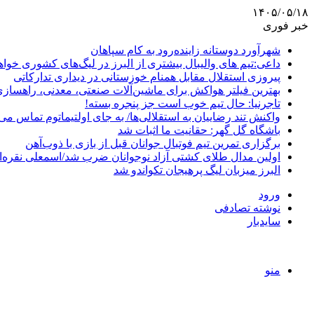
۱۴۰۵/۰۵/۱۸
خبر فوری
شهرآورد دوستانه زاینده‌رود به کام سپاهان
داعی:تیم های والیبال بیشتری از البرز در لیگ‌های کشوری خوا
پیروزی استقلال مقابل همنام خوزستانی در دیداری تدارکاتی
بهترین فیلتر هواکش برای ماشین‌آلات صنعتی، معدنی، راهساز
تاجرنیا: حال تیم خوب است جز پنجره بسته!
واکنش تند رضاییان به استقلالی‌ها/ به جای اولتیماتوم تماس می‌
باشگاه گل گهر: حقانیت ما اثبات شد
برگزاری تمرین تیم فوتبال جوانان قبل از بازی با ذوب‌آهن
اولین مدال طلای کشتی آزاد نوجوانان ضرب شد/اسمعلی نقره‌
البرز میزبان لیگ پرهیجان تکواندو شد
ورود
نوشته تصادفی
سایدبار
منو