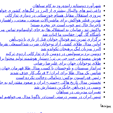
شهرآورد دوستانه زاینده‌رود به کام سپاهان
داعی:تیم های والیبال بیشتری از البرز در لیگ‌های کشوری خوا
پیروزی استقلال مقابل همنام خوزستانی در دیداری تدارکاتی
بهترین فیلتر هواکش برای ماشین‌آلات صنعتی، معدنی، راهساز
تاجرنیا: حال تیم خوب است جز پنجره بسته!
واکنش تند رضاییان به استقلالی‌ها/ به جای اولتیماتوم تماس می‌
باشگاه گل گهر: حقانیت ما اثبات شد
برگزاری تمرین تیم فوتبال جوانان قبل از بازی با ذوب‌آهن
اولین مدال طلای کشتی آزاد نوجوانان ضرب شد/اسمعلی نقره‌
البرز میزبان لیگ پرهیجان تکواندو شد
دومین برد پرسپولیس در دومین بازی تدارکاتی اردوی ترکیه
هوش مصنوعی چت جی پی تی؛ دستیار هوشمند تولید محتوا برا
طلای نوجوانان جهان برای علیرضا رضایی
تیرانداز سیستان و بلوچستان با کسب مدال طلا قهرمان جهان 
شانس یک مدال طلا برای ایران/ ۳ فرنگی‌کار حذف شدند
رئیس فدراسیون بوکس: دنیامالی دخالت نکرده است
نخستین مدال تاریخ هاکی «چمنی» ایران و صعود مقتدرانه به جا
ویسی در ذوب‌آهن جایگزین دستیارش شد
تغییرات مدیریتی در سپاهان
تنیس ایران در مسیر درستی است/در ناگویا مدال می‌خواهیم اما
پیوندها