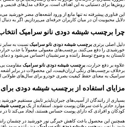
روش‌ها برای دستیابی به این اهداف است. برخلاف مدل‌های قدیمی و بی
این فناوری پیشرفته نه تنها مانع از ورود اشعه‌های مضر خورشید می
دلایل محبوبیت آن در میان کاربران حرفه‌ای می‌پردازیم. اگر به دنبال
چرا برچسب شیشه دودی نانو سرامیک انتخاب
دلیل اصلی برتری
برچسب شیشه دودی نانو سرامیک
نسبت به سایر نم
خورشیدی را دفع می‌کنند. برچسب‌های معمولی معمولاً با جذب حرارت 
تابستان به وضوح توسط راننده و سرنشینان احساس می‌شود و دمای کابی
علاوه بر دفع حرارت،
برچسب شیشه دودی نانو سرامیک
مقاومت بی‌نظ
برخلاف برچسب‌های رنگی ارزان‌قیمت، این محصولات در برابر اشعه فر
سرامیک به معنای حفظ کیفیت بصری خودرو برای سال‌های طولانی 
مزایای استفاده از برچسب شیشه دودی برای 
بسیاری از رانندگان از آسیب‌های جبران‌ناپذیر تابش مستقیم خورشید
موارد حادتر باعث سرطان پوست شوند. استفاده از یک
برچسب شیشه 
کودکان و افرادی که دارای پوست حساس هستند، ایجاد می‌کند تا در س
همچنین این محصول باعث کاهش خیرگی نور خورشید در چشمان راننده م
شود. با نصب
برچسب شیشه دودی نانو سرامیک
، دید راننده بهبود 