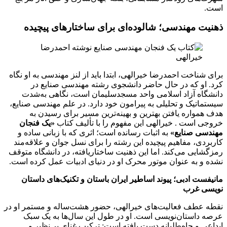
است.
ذهنیت مهندسی؛ شالوده‌ای برای ساختارهای پیچیده
برای شناخت احمدرضا خیرالهی، ابتدا باید از لنز مهندسی به او نگاه
کرد. او که در حال حاضر دانشجوی رشته مهندسی صنایع در
دانشگاه آزاد اسلامی واحد مسجدسلیمان است، نگاهی به‌شدت
سیستماتیک و تحلیلی به پیرامون خود دارد. در علم مهندسی صنایع،
هدف همواره یافتن بهترین و بهینه‌ترین مسیر برای رسیدن به
خروجی است . خیرالهی این مفهوم را با تألیف کتاب
«یک فنجان
مهندسی صنایع»
به اثبات رسانده است؛ اثری که با زبانی ساده و
کاربردی، مفاهیم پیچیده این رشته را برای نسل جوان و علاقه‌مند
رمزگشایی می‌کند. اما این ذهنیت ساختاریافته، در دانشگاه متوقف
نشده و به عنوان موتور محرک او در دنیای ادبیات عمل کرده است.
مانیفست ادبی؛ پیوند اساطیر ایران باستان و تکنیک‌های داستان
نویسی غرب
نقطه عطف فعالیت‌های خیرالهی، حضور هشت‌ساله و مستمر او در
عرصه داستان‌نویسی است. او در طول این سال‌ها به یک سبک
ابداعی و جاه‌طلبانه دست یافته است: ترکیب غنای بی‌نظیر و