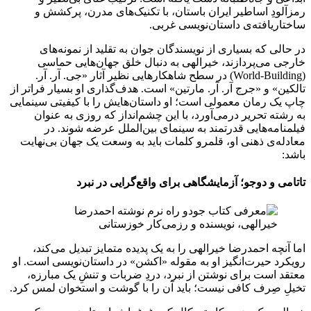
رمزآلودِ اساطیر ایران باستان، با تکنیک‌های مدرن، پرکشش و
ساختاریافته‌ی داستان‌نویسی غربی.
در حالی که بسیاری از نویسندگان جوان به تقلید از نمونه‌های
خارجی می‌پردازند، خیرالهی به دنبال خلق جهان‌هایی حماسی
(World-Building) در سطح شاهکارهایی نظیر آثار «جی. آر. آر.
تالکین» و «جرج آر. آر. مارتین» است. هدف‌گذاری او بسیار فراتر از
چاپ یک رمان معمولی است؛ او داستان‌هایش را با کیفیتی سینمایی
به رشته تحریر درمی‌آورد، با این چشم‌انداز که روزی به عنوان
فیلمنامه‌هایی قدرتمند به سینمای بین‌الملل عرضه شوند. در
معادله‌ی ذهنی او، قلمرو کلمات باید به وسعت یک جهان بی‌نهایت
باشد:
تاتامی و دوجو؛ آزمایشگاهی برای واقع‌گرایی در نبرد
اما آنچه احمدرضا خیرالهی را به یک پدیده متمایز تبدیل می‌کند،
رویکرد حیرت‌انگیز او به مقوله «اکشن» در داستان‌نویسی است. او
معتقد است برای نوشتن از نبرد، دردِ ضربات و تنشِ یک مبارزه،
تخیلِ صِرف کافی نیست؛ باید آن را با گوشت و استخوان لمس کرد.