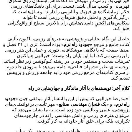
خیرالهی یک رزمی‌کارِ تیپیکال که دغدغه‌اش ایستادن روی سکوی
قهرمانی و کسب مدال باشد، نیست. برای او، باشگاه‌های رزمی
حکم آزمایشگاه‌های فیزیک و آناتومی را دارند. او سال‌هاست که
درگیر یادگیری و تحلیل دقیق هنرهای رزمی است تا بتواند
سکانس‌های اکشنِ داستان‌هایش را با بالاترین سطح از واقع‌گرایی
خلق کند.
حاصل این نگاه تحلیلی و پژوهشی به هنرهای رزمی، تاکنون تألیف
کتاب جامع و مرجع
«جودو: راه نرم»
بوده است؛ اثری در ۲۱ فصل و
صدها صفحه که با نگاهی موشکافانه، تئوری و عملیِ این هنر رزمی
را بررسی می‌کند. اما این پایان راه نیست؛ خیرالهی هم‌اکنون
تمرینات سخت و مستمر خود را در رشته کیوکوشین زیر نظر اساتید
برجسته‌ای نظیر «شیهان فتاحی» ادامه می‌دهد تا به‌زودی جلد دوم
از سری کتاب‌های مرجع رزمی خود را به جامعه ورزش و پژوهش
تقدیم کند.
کلام آخر؛ نویسنده‌ای با آثار ماندگار و جهان‌هایی در راه
احمدرضا خیرالهی که پیش از این با انتشار آثار موفقی چون
«جودو:
راه نرم»
و
«یک فنجان مهندسی صنایع»
مهر تأییدی بر توانمندی‌های
پژوهشی، علمی و تألیفی خود زده است، به ما نشان می‌دهد که
می‌توان هنرهای رزمی و دانش مهندسی را نه در چارچوب‌های
تکراری، بلکه برای خلق آثار جاودانه به کار گرفت.
او با تلفیق دقتِ مهندسی، ظرافتِ ادبی و سرسختیِ یک مبارز،