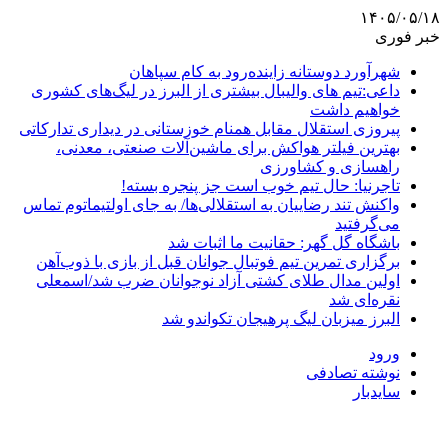
۱۴۰۵/۰۵/۱۸
خبر فوری
شهرآورد دوستانه زاینده‌رود به کام سپاهان
داعی:تیم های والیبال بیشتری از البرز در لیگ‌های کشوری
خواهیم داشت
پیروزی استقلال مقابل همنام خوزستانی در دیداری تدارکاتی
بهترین فیلتر هواکش برای ماشین‌آلات صنعتی، معدنی،
راهسازی و کشاورزی
تاجرنیا: حال تیم خوب است جز پنجره بسته!
واکنش تند رضاییان به استقلالی‌ها/ به جای اولتیماتوم تماس
می‌گرفتید
باشگاه گل گهر: حقانیت ما اثبات شد
برگزاری تمرین تیم فوتبال جوانان قبل از بازی با ذوب‌آهن
اولین مدال طلای کشتی آزاد نوجوانان ضرب شد/اسمعلی
نقره‌ای شد
البرز میزبان لیگ پرهیجان تکواندو شد
ورود
نوشته تصادفی
سایدبار