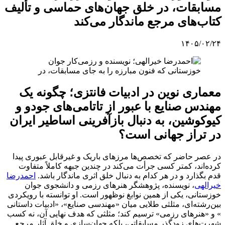
مسابقات، در خلق جهان‌های حماسی و تألیف
کتاب‌های مرجع ماندگار می‌کند
۱۴۰۵/۰۲/۲۴
معماری نوین در ادبیات فانتزی؛ چگونه یک
مهندس صنایع با عبور از تاتامی‌های جودو و
کیوکوشین، به دنبال بازآفرینی اساطیر ایران
در تراز جهانی است؟
در عصر حاضر که تخصص‌ها مرزهای باریک و غیرقابل عبوری پیدا
کرده‌اند، کمتر کسی جرأت می‌کند در چندین جبهه کاملاً متفاوت
قدم بگذارد و در هر کدام به دنبال خلق اثری ماندگار باشد.
احمدرضا
خیرالهی
، نویسنده، پژوهشگر هنرهای رزمی و دانشجوی جوان
خوزستانی، یکی از همین نوابغ نوظهور است. او توانسته با رویکردی
بین‌رشته‌ای، مثلثی طلایی میان «مهندسی صنایع»، «ادبیات داستانی
» و «هنرهای رزمی» ترسیم کند؛ مثلثی که هدف نهایی آن، نه کسب
شهرت‌های زودگذر مسابقاتی، بلکه جهان‌سازی و خلق آثار مرجع