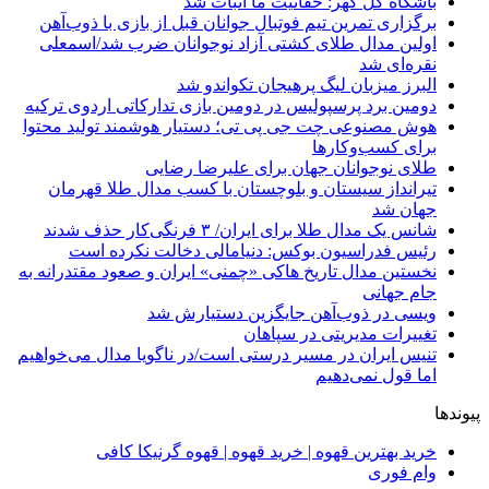
باشگاه گل گهر: حقانیت ما اثبات شد
برگزاری تمرین تیم فوتبال جوانان قبل از بازی با ذوب‌آهن
اولین مدال طلای کشتی آزاد نوجوانان ضرب شد/اسمعلی
نقره‌ای شد
البرز میزبان لیگ پرهیجان تکواندو شد
دومین برد پرسپولیس در دومین بازی تدارکاتی اردوی ترکیه
هوش مصنوعی چت جی پی تی؛ دستیار هوشمند تولید محتوا
برای کسب‌وکارها
طلای نوجوانان جهان برای علیرضا رضایی
تیرانداز سیستان و بلوچستان با کسب مدال طلا قهرمان
جهان شد
شانس یک مدال طلا برای ایران/ ۳ فرنگی‌کار حذف شدند
رئیس فدراسیون بوکس: دنیامالی دخالت نکرده است
نخستین مدال تاریخ هاکی «چمنی» ایران و صعود مقتدرانه به
جام جهانی
ویسی در ذوب‌آهن جایگزین دستیارش شد
تغییرات مدیریتی در سپاهان
تنیس ایران در مسیر درستی است/در ناگویا مدال می‌خواهیم
اما قول نمی‌دهیم
پیوندها
خرید بهترین قهوه | خرید قهوه | قهوه گرنیکا کافی
وام فوری