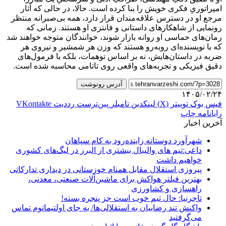
امپراتوریِ فکری خویش را بنا کرده است. حالا، در حالی که آثار
مرجع او در دسترس علاقه‌مندان قرار دارد، همه بی‌صبرانه منتظر
رونمایی از شاهکارهای داستانی و فانتزی او هستند. زمانی که
رمان‌های حماسی او روانه بازار شوند، خوانندگان متوجه خواهند شد
که با نویسنده‌ای روبه‌رو هستند که وزن هر شمشیر و نیروی هر
ضربه در داستان‌هایش، نه بر اساس توهمات، بلکه با فرمول‌های
دقیق فیزیکی و تجربه‌های واقعی روی تاتامی محاسبه شده است.
آدرس رونوشت
۱۴۰۵/۰۲/۲۴
فیس بوک
توییتر (X)
لینکدین
‫تامبلر
‫پین‌ترست
‫رددیت
‫VKontakte
رایانامه
چاپ
آخرین اخبار
شهرآورد دوستانه زاینده‌رود به کام سپاهان
داعی:تیم های والیبال بیشتری از البرز در لیگ‌های کشوری
خواهیم داشت
پیروزی استقلال مقابل همنام خوزستانی در دیداری تدارکاتی
بهترین فیلتر هواکش برای ماشین‌آلات صنعتی، معدنی،
راهسازی و کشاورزی
تاجرنیا: حال تیم خوب است جز پنجره بسته!
واکنش تند رضاییان به استقلالی‌ها/ به جای اولتیماتوم تماس
می‌گرفتید