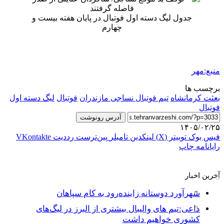
جدول لیگ دسته اول فوتبال در پایان هفته بیست و
چهارم
منبع:مهر
برچسب ها
بعثت کرمانشاه
تیم فوتبال نساجی مازندران
فوتبال
لیگ دسته اول
فوتبال
آدرس رونوشت
۱۴۰۵/۰۲/۲۵
فیس بوک
توییتر (X)
لینکدین
‫تامبلر
‫پین‌ترست
‫رددیت
‫VKontakte
رایانامه
چاپ
آخرین اخبار
شهرآورد دوستانه زاینده‌رود به کام سپاهان
داعی:تیم های والیبال بیشتری از البرز در لیگ‌های
کشوری خواهیم داشت