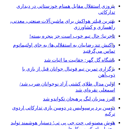
پیروزی استقلال مقابل همنام خوزستانی در دیداری
تدارکاتی
بهترین فیلتر هواکش برای ماشین‌آلات صنعتی، معدنی،
راهسازی و کشاورزی
تاجرنیا: حال تیم خوب است جز پنجره بسته!
واکنش تند رضاییان به استقلالی‌ها/ به جای اولتیماتوم
تماس می‌گرفتید
باشگاه گل گهر: حقانیت ما اثبات شد
برگزاری تمرین تیم فوتبال جوانان قبل از بازی با
ذوب‌آهن
اولین مدال طلای کشتی آزاد نوجوانان ضرب شد/
اسمعلی نقره‌ای شد
البرز میزبان لیگ پرهیجان تکواندو شد
دومین برد پرسپولیس در دومین بازی تدارکاتی اردوی
ترکیه
هوش مصنوعی چت جی پی تی؛ دستیار هوشمند تولید
محتوا برای کسب‌وکارها