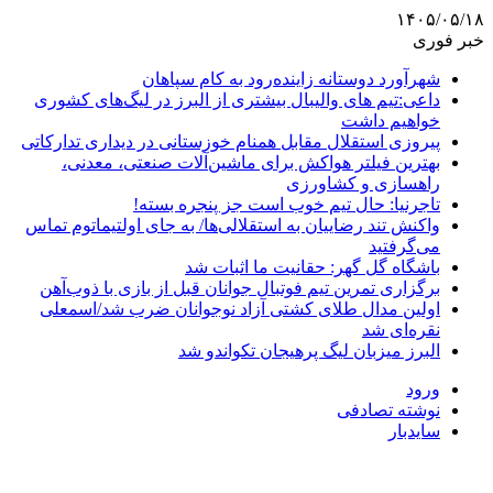
۱۴۰۵/۰۵/۱۸
خبر فوری
شهرآورد دوستانه زاینده‌رود به کام سپاهان
داعی:تیم های والیبال بیشتری از البرز در لیگ‌های کشوری
خواهیم داشت
پیروزی استقلال مقابل همنام خوزستانی در دیداری تدارکاتی
بهترین فیلتر هواکش برای ماشین‌آلات صنعتی، معدنی،
راهسازی و کشاورزی
تاجرنیا: حال تیم خوب است جز پنجره بسته!
واکنش تند رضاییان به استقلالی‌ها/ به جای اولتیماتوم تماس
می‌گرفتید
باشگاه گل گهر: حقانیت ما اثبات شد
برگزاری تمرین تیم فوتبال جوانان قبل از بازی با ذوب‌آهن
اولین مدال طلای کشتی آزاد نوجوانان ضرب شد/اسمعلی
نقره‌ای شد
البرز میزبان لیگ پرهیجان تکواندو شد
ورود
نوشته تصادفی
سایدبار