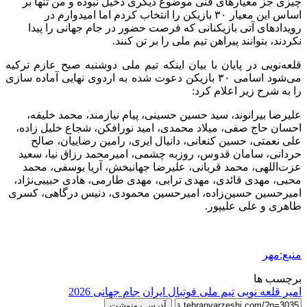
چیزی جز معیارهای فنی موضوع دیگری دخیل نبوده و من تنها بر
اساس این معیار ٣٠ بازیکن را انتخاب کردم اما امیدوارم در
رویدادهای آتی بازیکنانی که فرصت حضور در جام جهانی را پیدا
نکردند، بتوانند پیراهن تیم ملی را بر تن کنند.
قلعه‌نویی در پایان با بیان اینکه تیم ملی دوشنبه صبح عازم ترکیه
می‌شود اسامی ٣٠ بازیکن دعوت شده به اردوی نهایی آماده سازی
را به شرح زیر اعلام کرد:
‎علیرضا بیرانوند، سید حسین حسینی، پیام نیازمند، محمد خلیفه،
احسان حاج صفی، میلاد محمدی، امید نورافکن، شجاع خلیل زاده،
علی نعمتی، حسین کنعانی، دانیال ایری، رامین رضاییان، صالح
حردانی، سامان قدوس، روزبه چشمی، امیرمحمد رزاق نیا، سعید
عزت‌اللهی، محمد قربانی، علیرضا جهانبخش، آریا یوسفی، محمد
محبی، مهدی قائدی، مهدی ترابی، مهدی طارمی، هادی حبیبی‌نژاد،
امیرحسین حسین‌زاده، امیرحسین محمودی، دنیس درگاهی، کسری
طاهری و علی علیپور.
منبع:مهر
برچسب ها
امیر قلعه نویی
تیم ملی فوتبال ایران
جام جهانی 2026
آدرس رونوشت