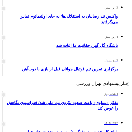
3 روز پیش
واکنش تند رضاییان به استقلالی‌ها/ به جای اولتیماتوم تماس
می‌گرفتید
4 روز پیش
باشگاه گل گهر: حقانیت ما اثبات شد
5 روز پیش
برگزاری تمرین تیم فوتبال جوانان قبل از بازی با ذوب‌آهن
اخبار پیشنهادی تهران ورزشی
4 هفته پیش
تفکر «تساوی» باعث صعود نکردن تیم ملی شد/ فدراسیون نگاهش
را عوض کند
۱۴۰۴/۰۳/۲۲
پایان کار خدمتی در تفنگ ۵۰ متر سه وضعیت جام جهانی