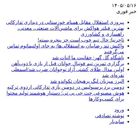
۱۴۰۵/۰۵/۱۶
خبر فوری
پیروزی استقلال مقابل همنام خوزستانی در دیداری تدارکاتی
بهترین فیلتر هواکش برای ماشین‌آلات صنعتی، معدنی،
راهسازی و کشاورزی
تاجرنیا: حال تیم خوب است جز پنجره بسته!
واکنش تند رضاییان به استقلالی‌ها/ به جای اولتیماتوم تماس
می‌گرفتید
باشگاه گل گهر: حقانیت ما اثبات شد
برگزاری تمرین تیم فوتبال جوانان قبل از بازی با ذوب‌آهن
اولین مدال طلای کشتی آزاد نوجوانان ضرب شد/اسمعلی
نقره‌ای شد
البرز میزبان لیگ پرهیجان تکواندو شد
دومین برد پرسپولیس در دومین بازی تدارکاتی اردوی ترکیه
هوش مصنوعی چت جی پی تی؛ دستیار هوشمند تولید محتوا
برای کسب‌وکارها
ورود
نوشته تصادفی
سایدبار