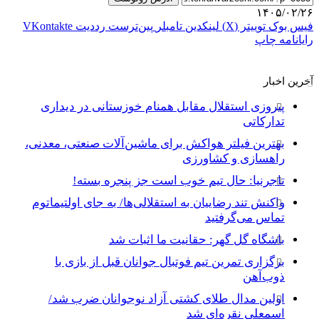
۱۴۰۵/۰۲/۲۶
فیس بوک
توییتر (X)
لینکدین
‫تامبلر
‫پین‌ترست
‫رددیت
‫VKontakte
رایانامه
چاپ
آخرین اخبار
پیروزی استقلال مقابل همنام خوزستانی در دیداری
تدارکاتی
بهترین فیلتر هواکش برای ماشین‌آلات صنعتی، معدنی،
راهسازی و کشاورزی
تاجرنیا: حال تیم خوب است جز پنجره بسته!
واکنش تند رضاییان به استقلالی‌ها/ به جای اولتیماتوم
تماس می‌گرفتید
باشگاه گل گهر: حقانیت ما اثبات شد
برگزاری تمرین تیم فوتبال جوانان قبل از بازی با
ذوب‌آهن
اولین مدال طلای کشتی آزاد نوجوانان ضرب شد/
اسمعلی نقره‌ای شد