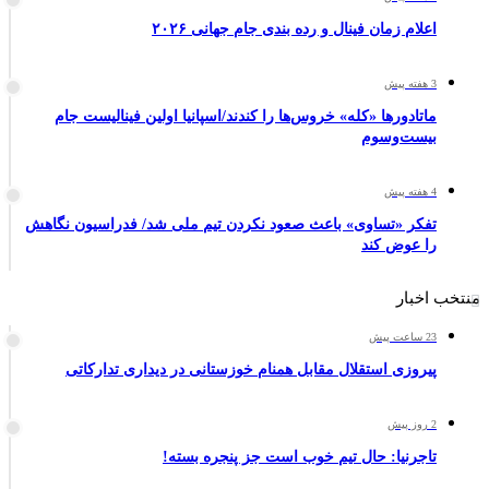
اعلام زمان فینال و رده بندی جام جهانی ۲۰۲۶
3 هفته پیش
ماتادورها «کله» خروس‌ها را کندند/اسپانیا اولین فینالیست جام
بیست‌وسوم
4 هفته پیش
تفکر «تساوی» باعث صعود نکردن تیم ملی شد/ فدراسیون نگاهش
را عوض کند
منتخب اخبار
23 ساعت پیش
پیروزی استقلال مقابل همنام خوزستانی در دیداری تدارکاتی
2 روز پیش
تاجرنیا: حال تیم خوب است جز پنجره بسته!