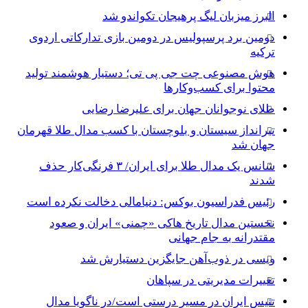
البرز میزبان لیگ پرهیجان تکواندو شد
دومین برد پرسپولیس در دومین بازی تدارکاتی اردوی
ترکیه
هوش مصنوعی چت جی پی تی؛ دستیار هوشمند تولید
محتوا برای کسب‌وکارها
طلای نوجوانان جهان برای علیرضا رضایی
تیرانداز سیستان و بلوچستان با کسب مدال طلا قهرمان
جهان شد
شانس یک مدال طلا برای ایران/ ۳ فرنگی‌کار حذف
شدند
رئیس فدراسیون بوکس: دنیامالی دخالت نکرده است
نخستین مدال تاریخ هاکی «چمنی» ایران و صعود
مقتدرانه به جام جهانی
ویسی در ذوب‌آهن جایگزین دستیارش شد
تغییرات مدیریتی در سپاهان
تنیس ایران در مسیر درستی است/در ناگویا مدال