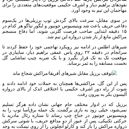
نفوذهای براهیم دیاز و اشرف حکیمی موقعیت‌های متعددی را برای
مهاجمان این تیم به وجود آورد.
در سوی مقابل، سرعت بالای گردش توپ برزیلی‌ها در یک‌سوم
دفاعی حریف باعث شد وینیسیوس جونیور و ایگور تیاگو هر کدام در
۱۵ دقیقه ابتدایی صاحب فرصت گلزنی شوند، اما دفاع منسجم
مراکش مانع از باز شدن دروازه این تیم شد.
شیرهای اطلس در ادامه نیز رویکرد تهاجمی خود را حفظ کردند تا
سرانجام در دقیقه ۲۲ روی پاس عمقی براهیم دیاز، سایباری در
موقعیت تک به تک قرار بگیرد و با یک ضربه چیپ تماشایی گل
نخست مسابقه را به ثمر برساند.
پس از این گل، مراکشی‌ها همچنان به حملات خود ادامه دادند و
شوت از راه دور اشرف حکیمی با اختلافی اندک از بالای دروازه
آلیسون بکر به بیرون رفت.
برزیل که در ادوار مختلف جام جهانی نشان داده هرگز تسلیم
نمی‌شود، خیلی زود به بازی برگشت. یک حمله برق‌آسا توپ را به
وینیسیوس جونیور در جناح چپ رساند تا ستاره رئال مادرید با
حرکتی تکنیکی، پس از عبور از دو مدافع حریف، با شوتی سرکش
دروازه مراکش را باز کند و کارلو آنچلوتی را از روی نیمکت به وجد