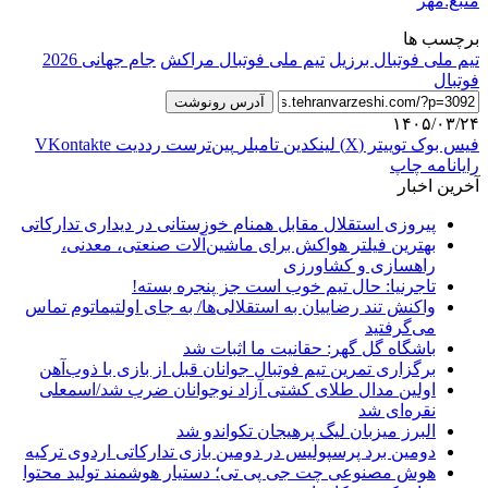
منبع:مهر
برچسب ها
تیم ملی فوتبال برزیل
تیم ملی فوتبال مراکش
جام جهانی 2026
فوتبال
آدرس رونوشت
۱۴۰۵/۰۳/۲۴
فیس بوک
توییتر (X)
لینکدین
‫تامبلر
‫پین‌ترست
‫رددیت
‫VKontakte
رایانامه
چاپ
آخرین اخبار
پیروزی استقلال مقابل همنام خوزستانی در دیداری تدارکاتی
بهترین فیلتر هواکش برای ماشین‌آلات صنعتی، معدنی،
راهسازی و کشاورزی
تاجرنیا: حال تیم خوب است جز پنجره بسته!
واکنش تند رضاییان به استقلالی‌ها/ به جای اولتیماتوم تماس
می‌گرفتید
باشگاه گل گهر: حقانیت ما اثبات شد
برگزاری تمرین تیم فوتبال جوانان قبل از بازی با ذوب‌آهن
اولین مدال طلای کشتی آزاد نوجوانان ضرب شد/اسمعلی
نقره‌ای شد
البرز میزبان لیگ پرهیجان تکواندو شد
دومین برد پرسپولیس در دومین بازی تدارکاتی اردوی ترکیه
هوش مصنوعی چت جی پی تی؛ دستیار هوشمند تولید محتوا