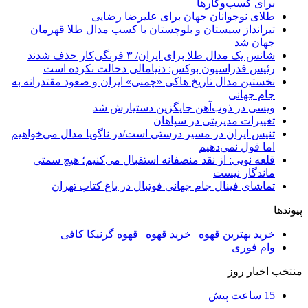
برای کسب‌وکارها
طلای نوجوانان جهان برای علیرضا رضایی
تیرانداز سیستان و بلوچستان با کسب مدال طلا قهرمان
جهان شد
شانس یک مدال طلا برای ایران/ ۳ فرنگی‌کار حذف شدند
رئیس فدراسیون بوکس: دنیامالی دخالت نکرده است
نخستین مدال تاریخ هاکی «چمنی» ایران و صعود مقتدرانه به
جام جهانی
ویسی در ذوب‌آهن جایگزین دستیارش شد
تغییرات مدیریتی در سپاهان
تنیس ایران در مسیر درستی است/در ناگویا مدال می‌خواهیم
اما قول نمی‌دهیم
قلعه نویی: از نقد منصفانه استقبال می‌کنیم؛ هیچ سمتی
ماندگار نیست
تماشای فینال جام جهانی فوتبال در باغ کتاب تهران
پیوندها
خرید بهترین قهوه | خرید قهوه | قهوه گرنیکا کافی
وام فوری
منتخب اخبار روز
15 ساعت پیش