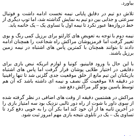
بیاورد.
تلاش دو تیم در دقایق پایانی نیمه نخست ادامه داشت و فوتبال
سرعتی و جذابی بین دو تیم به نمایش گذاشته شد، اما توپ دیگری از
خط دروازه‌ها عبور نکرد تا نیمه اول با تساوی یک – یک خاتمه یابد.
نیمه دوم با توجه به تعویض های کارلتو برای برزیل کمی رنگ و بوی
تغییر گرفت اما قرمزپوشان مراکش راه شجاعت را همچنان ادامه
دادند تا بتوانند همچنان با کمترین پاس های اشتباه در نیمه زمین
برزیل باشند.
با این حال با ورود فابینیو، کونیا و لوازم انریکه نبض بازی برای
دقایقی در اختیار طلایی پوشان قرار گرفت اما پاس های اشتباه
بازیکنان این تیم مانع از خلق موقعیت جدی گلزنی شد تا تنها رافینیا
در دقیقه ۷۸ موقعیت گل نصف و نیمه ای داشته باشد که آن هم
توسط یاسین بونو گلر مراکش دفع شد.
مراکش در هشتمین دقیقه از وقت های اضافی در نظر گرفته شده
از سوی داور با شوت از راه دور تالبی نزدیک بود سه امتیاز بازی را
در آخرین ثانیه ها از آن خود کند اما بکر آن را به خوبی دفع کرد تا
تساوی یک – یک در تابلوی نتیجه بازی مهم امروز ثبت شود.