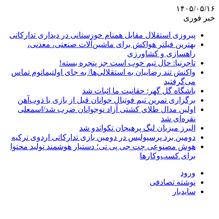
۱۴۰۵/۰۵/۱۶
خبر فوری
پیروزی استقلال مقابل همنام خوزستانی در دیداری تدارکاتی
بهترین فیلتر هواکش برای ماشین‌آلات صنعتی، معدنی،
راهسازی و کشاورزی
تاجرنیا: حال تیم خوب است جز پنجره بسته!
واکنش تند رضاییان به استقلالی‌ها/ به جای اولتیماتوم تماس
می‌گرفتید
باشگاه گل گهر: حقانیت ما اثبات شد
برگزاری تمرین تیم فوتبال جوانان قبل از بازی با ذوب‌آهن
اولین مدال طلای کشتی آزاد نوجوانان ضرب شد/اسمعلی
نقره‌ای شد
البرز میزبان لیگ پرهیجان تکواندو شد
دومین برد پرسپولیس در دومین بازی تدارکاتی اردوی ترکیه
هوش مصنوعی چت جی پی تی؛ دستیار هوشمند تولید محتوا
برای کسب‌وکارها
ورود
نوشته تصادفی
سایدبار