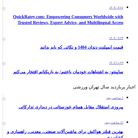
۱۴۰۴/۰۴/۲۶
QuickRatey.com: Empowering Consumers Worldwide with
Trusted Reviews, Expert Advice, and Multilingual Access
۱۴۰۴/۰۹/۲۴
قیمت ایمپلنت دندان 1404 و نکاتی که باید بدانید
۱۴۰۳/۱۱/۲۹
ساپینتو: به اشتباهات خودمان باختیم/ به بازیکنانم افتخار می‌کنم
اخبار پربازدید سال تهران ورزشی
3 ساعت پیش
پیروزی استقلال مقابل همنام خوزستانی در دیداری تدارکاتی
15 ساعت پیش
بهترین فیلتر هواکش برای ماشین‌آلات صنعتی، معدنی، راهسازی و
کشاورزی