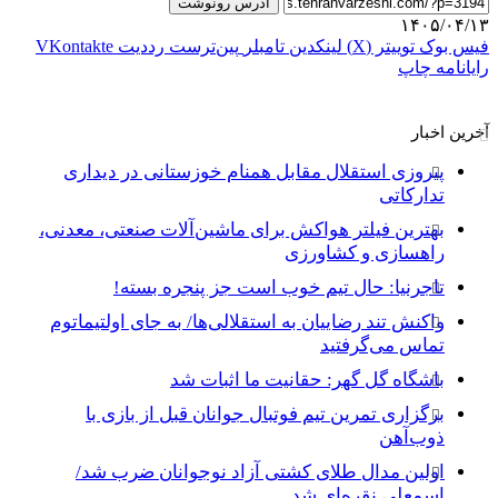
آدرس رونوشت
۱۴۰۵/۰۴/۱۳
فیس بوک
توییتر (X)
لینکدین
‫تامبلر
‫پین‌ترست
‫رددیت
‫VKontakte
رایانامه
چاپ
آخرین اخبار
پیروزی استقلال مقابل همنام خوزستانی در دیداری
تدارکاتی
بهترین فیلتر هواکش برای ماشین‌آلات صنعتی، معدنی،
راهسازی و کشاورزی
تاجرنیا: حال تیم خوب است جز پنجره بسته!
واکنش تند رضاییان به استقلالی‌ها/ به جای اولتیماتوم
تماس می‌گرفتید
باشگاه گل گهر: حقانیت ما اثبات شد
برگزاری تمرین تیم فوتبال جوانان قبل از بازی با
ذوب‌آهن
اولین مدال طلای کشتی آزاد نوجوانان ضرب شد/
اسمعلی نقره‌ای شد