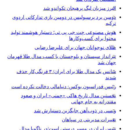
البرز میزبان لیگ پرهیجان تکواندو شد
دومین برد پرسپولیس در دومین بازی تدارکاتی اردوی
ترکیه
هوش مصنوعی چت جی پی تی؛ دستیار هوشمند تولید
محتوا برای کسب‌وکارها
طلای نوجوانان جهان برای علیرضا رضایی
تیرانداز سیستان و بلوچستان با کسب مدال طلا قهرمان
جهان شد
شانس یک مدال طلا برای ایران/ ۳ فرنگی‌کار حذف
شدند
رئیس فدراسیون بوکس: دنیامالی دخالت نکرده است
نخستین مدال تاریخ هاکی «چمنی» ایران و صعود
مقتدرانه به جام جهانی
ویسی در ذوب‌آهن جایگزین دستیارش شد
تغییرات مدیریتی در سپاهان
تنیس ایران در مسیر درستی است/در ناگویا مدال