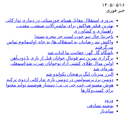
۱۴۰۵/۰۵/۱۶
خبر فوری
پیروزی استقلال مقابل همنام خوزستانی در دیداری تدارکاتی
بهترین فیلتر هواکش برای ماشین‌آلات صنعتی، معدنی،
راهسازی و کشاورزی
تاجرنیا: حال تیم خوب است جز پنجره بسته!
واکنش تند رضاییان به استقلالی‌ها/ به جای اولتیماتوم تماس
می‌گرفتید
باشگاه گل گهر: حقانیت ما اثبات شد
برگزاری تمرین تیم فوتبال جوانان قبل از بازی با ذوب‌آهن
اولین مدال طلای کشتی آزاد نوجوانان ضرب شد/اسمعلی
نقره‌ای شد
البرز میزبان لیگ پرهیجان تکواندو شد
دومین برد پرسپولیس در دومین بازی تدارکاتی اردوی ترکیه
هوش مصنوعی چت جی پی تی؛ دستیار هوشمند تولید محتوا
برای کسب‌وکارها
ورود
نوشته تصادفی
سایدبار