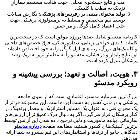
مپ و نتایج جستجوی محلی، جهت هدایت مستقیم بیمارانِ
نزدیک به مطب یا کلینیک.
تولید محتوای مبتنی بر رفرنس‌های پزشکی:
نگارش مقالات
توسط تیم متخصص و مسلط به ترمینولوژی پزشکی جهت
جلب اعتماد کامل گوگل و مراجعین.
کارنامه مدسئو شامل صدها پروژه موفق است که در سخت‌ترین
کلمات کلیدی جراحی زیبایی، دندان‌پزشکی، فوق‌تخصص‌های داخلی
و کلینیک‌های بزرگ، رتبه‌های اول گوگل را به خود اختصاص داده‌اند.
این نتایج پایدار و درخشان، مدسئو را به مطمئن‌ترین شریک رشد
پزشکان تبدیل کرده است.
۳. هویت، اصالت و تعهد؛ بررسی پیشینه و
رویکرد مدسئو
بزرگ‌ترین سرمایه مدسئو، اعتمادی است که از سوی جامعه
پزشکی و درمانی کشور به دست آورده است. این مجموعه فراتر از
یک مجری فنی، به عنوان یک مشاور استراتژیک و معمار برندینگ در
کنار پزشکان قرار می‌گیرد. اگر به دنبال درک عمیق‌تر از ارزش‌های
سازمانی، بیانیه ماموریت و دلیل ترجیح داده شدن این آژانس توسط
برترین کلینیک‌های کشور هستید، مطالعه صفحه
درباره مدسئو
دیدگاهی جامع از ترندها و استانداردهای این تیم پیشرو به شما ارائه
می‌دهد.