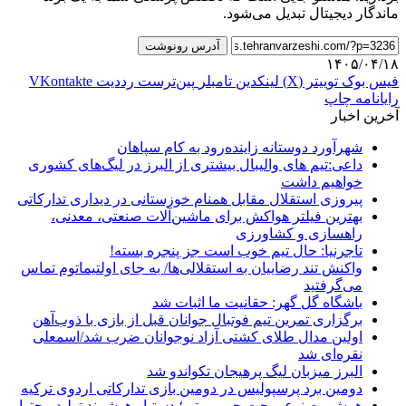
ماندگار دیجیتال تبدیل می‌شود.
آدرس رونوشت
۱۴۰۵/۰۴/۱۸
فیس بوک
توییتر (X)
لینکدین
‫تامبلر
‫پین‌ترست
‫رددیت
‫VKontakte
رایانامه
چاپ
آخرین اخبار
شهرآورد دوستانه زاینده‌رود به کام سپاهان
داعی:تیم های والیبال بیشتری از البرز در لیگ‌های کشوری
خواهیم داشت
پیروزی استقلال مقابل همنام خوزستانی در دیداری تدارکاتی
بهترین فیلتر هواکش برای ماشین‌آلات صنعتی، معدنی،
راهسازی و کشاورزی
تاجرنیا: حال تیم خوب است جز پنجره بسته!
واکنش تند رضاییان به استقلالی‌ها/ به جای اولتیماتوم تماس
می‌گرفتید
باشگاه گل گهر: حقانیت ما اثبات شد
برگزاری تمرین تیم فوتبال جوانان قبل از بازی با ذوب‌آهن
اولین مدال طلای کشتی آزاد نوجوانان ضرب شد/اسمعلی
نقره‌ای شد
البرز میزبان لیگ پرهیجان تکواندو شد
دومین برد پرسپولیس در دومین بازی تدارکاتی اردوی ترکیه
هوش مصنوعی چت جی پی تی؛ دستیار هوشمند تولید محتوا