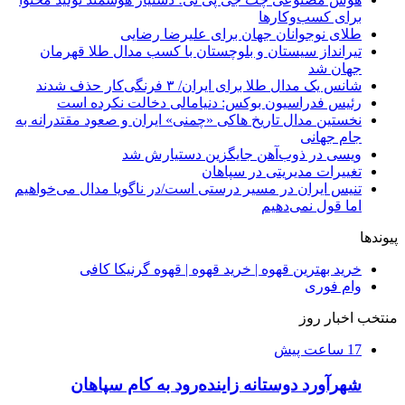
برای کسب‌وکارها
طلای نوجوانان جهان برای علیرضا رضایی
تیرانداز سیستان و بلوچستان با کسب مدال طلا قهرمان
جهان شد
شانس یک مدال طلا برای ایران/ ۳ فرنگی‌کار حذف شدند
رئیس فدراسیون بوکس: دنیامالی دخالت نکرده است
نخستین مدال تاریخ هاکی «چمنی» ایران و صعود مقتدرانه به
جام جهانی
ویسی در ذوب‌آهن جایگزین دستیارش شد
تغییرات مدیریتی در سپاهان
تنیس ایران در مسیر درستی است/در ناگویا مدال می‌خواهیم
اما قول نمی‌دهیم
پیوندها
خرید بهترین قهوه | خرید قهوه | قهوه گرنیکا کافی
وام فوری
منتخب اخبار روز
17 ساعت پیش
شهرآورد دوستانه زاینده‌رود به کام سپاهان