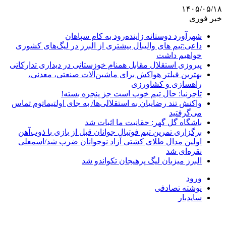
۱۴۰۵/۰۵/۱۸
خبر فوری
شهرآورد دوستانه زاینده‌رود به کام سپاهان
داعی:تیم های والیبال بیشتری از البرز در لیگ‌های کشوری
خواهیم داشت
پیروزی استقلال مقابل همنام خوزستانی در دیداری تدارکاتی
بهترین فیلتر هواکش برای ماشین‌آلات صنعتی، معدنی،
راهسازی و کشاورزی
تاجرنیا: حال تیم خوب است جز پنجره بسته!
واکنش تند رضاییان به استقلالی‌ها/ به جای اولتیماتوم تماس
می‌گرفتید
باشگاه گل گهر: حقانیت ما اثبات شد
برگزاری تمرین تیم فوتبال جوانان قبل از بازی با ذوب‌آهن
اولین مدال طلای کشتی آزاد نوجوانان ضرب شد/اسمعلی
نقره‌ای شد
البرز میزبان لیگ پرهیجان تکواندو شد
ورود
نوشته تصادفی
سایدبار