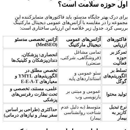
اول حوزه سلامت است؟
برای درک بهتر جایگاه مدسئو، باید فاکتورهای متمایزکننده این
مجموعه را در مقایسه با آژانس‌های عمومی دیجیتال مارکتینگ
بررسی کرد. جدول زیر خلاصه این ارزیابی ساختاری است:
فاکتورهای
آژانس‌های عمومی
آژانس تخصصی مدسئو
(MedSEO)
ارزیابی
دیجیتال مارکتینگ
تمرکز بر
تمامی مشاغل
انحصاری: پزشکان،
حوزه
(فروشگاهی، شرکتی،
دندان‌پزشکان و کلینیک‌ها
فعالیت
صنعتی)
تسلط بر
تخصص مطلق در
سئو عمومی و
الگوریتم‌های
الگوریتم‌های YMYL و
استانداردهای پایه
گوگل
معیارهای E-E-A-T
علمی، مستند، تخصصی و
عمومی و مبتنی بر
تولید محتوا
تحت نظارت رفرنس‌های
بازنویسی وب
پزشکی
نرخ تبدیل
متوسط (به دلیل عدم
حداکثری (طراحی بر اساس
کاربر به
شناخت روانشناسی
سفر بیمار و نیازهای درمانی)
بیمار
بیمار)