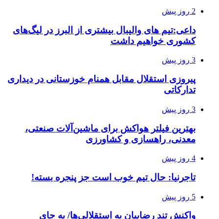
2 روز پیش
داعی:تیم های والیبال بیشتری از البرز در لیگ‌های
کشوری خواهیم داشت
3 روز پیش
پیروزی استقلال مقابل همنام خوزستانی در دیداری
تدارکاتی
3 روز پیش
بهترین فیلتر هواکش برای ماشین‌آلات صنعتی،
معدنی، راهسازی و کشاورزی
4 روز پیش
تاجرنیا: حال تیم خوب است جز پنجره بسته!
5 روز پیش
واکنش تند رضاییان به استقلالی‌ها/ به جای