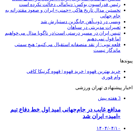
رئیس فدراسیون بوکس: دنیامالی دخالت نکرده است
نخستین مدال تاریخ هاکی «چمنی» ایران و صعود مقتدرانه به
جام جهانی
ویسی در ذوب‌آهن جایگزین دستیارش شد
تغییرات مدیریتی در سپاهان
تنیس ایران در مسیر درستی است/در ناگویا مدال می‌خواهیم
اما قول نمی‌دهیم
قلعه نویی: از نقد منصفانه استقبال می‌کنیم؛ هیچ سمتی
ماندگار نیست
پیوندها
خرید بهترین قهوه | خرید قهوه | قهوه گرنیکا کافی
وام فوری
اخبار پیشنهادی تهران ورزشی
3 هفته پیش
مدافع غایب در جام‌جهانی امید اول خط دفاع تیم
«امید» ایران شد
۱۴۰۴/۰۴/۱۰