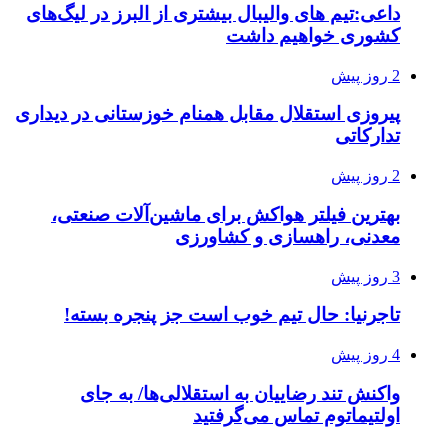
داعی:تیم های والیبال بیشتری از البرز در لیگ‌های
کشوری خواهیم داشت
2 روز پیش
پیروزی استقلال مقابل همنام خوزستانی در دیداری
تدارکاتی
2 روز پیش
بهترین فیلتر هواکش برای ماشین‌آلات صنعتی،
معدنی، راهسازی و کشاورزی
3 روز پیش
تاجرنیا: حال تیم خوب است جز پنجره بسته!
4 روز پیش
واکنش تند رضاییان به استقلالی‌ها/ به جای
اولتیماتوم تماس می‌گرفتید