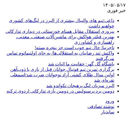
۱۴۰۵/۰۵/۱۷
خبر فوری
داعی:تیم های والیبال بیشتری از البرز در لیگ‌های کشوری
خواهیم داشت
پیروزی استقلال مقابل همنام خوزستانی در دیداری تدارکاتی
بهترین فیلتر هواکش برای ماشین‌آلات صنعتی، معدنی،
راهسازی و کشاورزی
تاجرنیا: حال تیم خوب است جز پنجره بسته!
واکنش تند رضاییان به استقلالی‌ها/ به جای اولتیماتوم تماس
می‌گرفتید
باشگاه گل گهر: حقانیت ما اثبات شد
برگزاری تمرین تیم فوتبال جوانان قبل از بازی با ذوب‌آهن
اولین مدال طلای کشتی آزاد نوجوانان ضرب شد/اسمعلی
نقره‌ای شد
البرز میزبان لیگ پرهیجان تکواندو شد
دومین برد پرسپولیس در دومین بازی تدارکاتی اردوی ترکیه
ورود
نوشته تصادفی
سایدبار