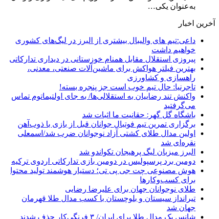
به‌عنوان یکی…
آخرین اخبار
داعی:تیم های والیبال بیشتری از البرز در لیگ‌های کشوری
خواهیم داشت
پیروزی استقلال مقابل همنام خوزستانی در دیداری تدارکاتی
بهترین فیلتر هواکش برای ماشین‌آلات صنعتی، معدنی،
راهسازی و کشاورزی
تاجرنیا: حال تیم خوب است جز پنجره بسته!
واکنش تند رضاییان به استقلالی‌ها/ به جای اولتیماتوم تماس
می‌گرفتید
باشگاه گل گهر: حقانیت ما اثبات شد
برگزاری تمرین تیم فوتبال جوانان قبل از بازی با ذوب‌آهن
اولین مدال طلای کشتی آزاد نوجوانان ضرب شد/اسمعلی
نقره‌ای شد
البرز میزبان لیگ پرهیجان تکواندو شد
دومین برد پرسپولیس در دومین بازی تدارکاتی اردوی ترکیه
هوش مصنوعی چت جی پی تی؛ دستیار هوشمند تولید محتوا
برای کسب‌وکارها
طلای نوجوانان جهان برای علیرضا رضایی
تیرانداز سیستان و بلوچستان با کسب مدال طلا قهرمان
جهان شد
شانس یک مدال طلا برای ایران/ ۳ فرنگی‌کار حذف شدند