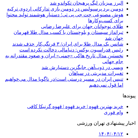
البرز میزبان لیگ پرهیجان تکواندو شد
دومین برد پرسپولیس در دومین بازی تدارکاتی اردوی ترکیه
هوش مصنوعی چت جی پی تی؛ دستیار هوشمند تولید محتوا
برای کسب‌وکارها
طلای نوجوانان جهان برای علیرضا رضایی
تیرانداز سیستان و بلوچستان با کسب مدال طلا قهرمان
جهان شد
شانس یک مدال طلا برای ایران/ ۳ فرنگی‌کار حذف شدند
رئیس فدراسیون بوکس: دنیامالی دخالت نکرده است
نخستین مدال تاریخ هاکی «چمنی» ایران و صعود مقتدرانه به
جام جهانی
ویسی در ذوب‌آهن جایگزین دستیارش شد
تغییرات مدیریتی در سپاهان
تنیس ایران در مسیر درستی است/در ناگویا مدال می‌خواهیم
اما قول نمی‌دهیم
پیوندها
خرید بهترین قهوه | خرید قهوه | قهوه گرنیکا کافی
وام فوری
اخبار پیشنهادی تهران ورزشی
۱۴۰۴/۰۴/۱۲