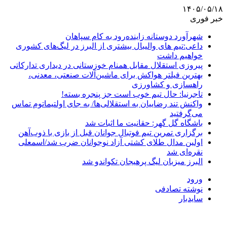
۱۴۰۵/۰۵/۱۸
خبر فوری
شهرآورد دوستانه زاینده‌رود به کام سپاهان
داعی:تیم های والیبال بیشتری از البرز در لیگ‌های کشوری
خواهیم داشت
پیروزی استقلال مقابل همنام خوزستانی در دیداری تدارکاتی
بهترین فیلتر هواکش برای ماشین‌آلات صنعتی، معدنی،
راهسازی و کشاورزی
تاجرنیا: حال تیم خوب است جز پنجره بسته!
واکنش تند رضاییان به استقلالی‌ها/ به جای اولتیماتوم تماس
می‌گرفتید
باشگاه گل گهر: حقانیت ما اثبات شد
برگزاری تمرین تیم فوتبال جوانان قبل از بازی با ذوب‌آهن
اولین مدال طلای کشتی آزاد نوجوانان ضرب شد/اسمعلی
نقره‌ای شد
البرز میزبان لیگ پرهیجان تکواندو شد
ورود
نوشته تصادفی
سایدبار