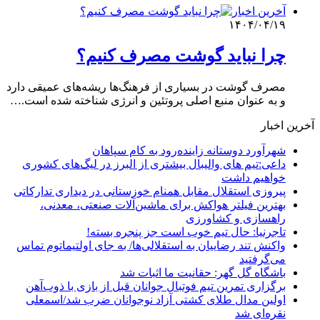
آخرین اخبار
۱۴۰۴/۰۴/۱۹
چرا نباید گوشت مصرف کنیم؟
مصرف گوشت در بسیاری از فرهنگ‌ها ریشه‌های عمیقی دارد
و به عنوان منبع اصلی پروتئین و انرژی شناخته شده است.…
آخرین اخبار
شهرآورد دوستانه زاینده‌رود به کام سپاهان
داعی:تیم های والیبال بیشتری از البرز در لیگ‌های کشوری
خواهیم داشت
پیروزی استقلال مقابل همنام خوزستانی در دیداری تدارکاتی
بهترین فیلتر هواکش برای ماشین‌آلات صنعتی، معدنی،
راهسازی و کشاورزی
تاجرنیا: حال تیم خوب است جز پنجره بسته!
واکنش تند رضاییان به استقلالی‌ها/ به جای اولتیماتوم تماس
می‌گرفتید
باشگاه گل گهر: حقانیت ما اثبات شد
برگزاری تمرین تیم فوتبال جوانان قبل از بازی با ذوب‌آهن
اولین مدال طلای کشتی آزاد نوجوانان ضرب شد/اسمعلی
نقره‌ای شد