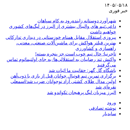
۱۴۰۵/۰۵/۱۸
خبر فوری
شهرآورد دوستانه زاینده‌رود به کام سپاهان
داعی:تیم های والیبال بیشتری از البرز در لیگ‌های کشوری
خواهیم داشت
پیروزی استقلال مقابل همنام خوزستانی در دیداری تدارکاتی
بهترین فیلتر هواکش برای ماشین‌آلات صنعتی، معدنی،
راهسازی و کشاورزی
تاجرنیا: حال تیم خوب است جز پنجره بسته!
واکنش تند رضاییان به استقلالی‌ها/ به جای اولتیماتوم تماس
می‌گرفتید
باشگاه گل گهر: حقانیت ما اثبات شد
برگزاری تمرین تیم فوتبال جوانان قبل از بازی با ذوب‌آهن
اولین مدال طلای کشتی آزاد نوجوانان ضرب شد/اسمعلی
نقره‌ای شد
البرز میزبان لیگ پرهیجان تکواندو شد
ورود
نوشته تصادفی
سایدبار