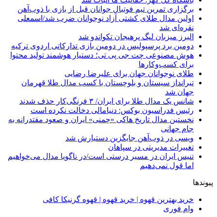
برگزاری تمرین تیم فوتبال جوانان قبل از بازی با ذوب‌آهن
اولین مدال طلای کشتی آزاد نوجوانان ضرب شد/اسمعلی
نقره‌ای شد
البرز میزبان لیگ پرهیجان تکواندو شد
دومین برد پرسپولیس در دومین بازی تدارکاتی اردوی ترکیه
هوش مصنوعی چت جی پی تی؛ دستیار هوشمند تولید محتوا
برای کسب‌وکارها
طلای نوجوانان جهان برای علیرضا رضایی
تیرانداز سیستان و بلوچستان با کسب مدال طلا قهرمان
جهان شد
شانس یک مدال طلا برای ایران/ ۳ فرنگی‌کار حذف شدند
رئیس فدراسیون بوکس: دنیامالی دخالت نکرده است
نخستین مدال تاریخ هاکی «چمنی» ایران و صعود مقتدرانه به
جام جهانی
ویسی در ذوب‌آهن جایگزین دستیارش شد
تغییرات مدیریتی در سپاهان
تنیس ایران در مسیر درستی است/در ناگویا مدال می‌خواهیم
اما قول نمی‌دهیم
پیوندها
خرید بهترین قهوه | خرید قهوه | قهوه گرنیکا کافی
وام فوری