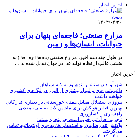
آخرین اخبار
۱۴۰۴/۰۴/۳۰
مزارع صنعتی؛ فاجعه‌ای پنهان برای
حیوانات، انسان‌ها و زمین
در طول چند دهه اخیر، مزارع صنعتی (Factory Farms) به
بخشی غالب از نظام تولید غذا در جهان تبدیل شده‌اند.…
آخرین اخبار
شهرآورد دوستانه زاینده‌رود به کام سپاهان
داعی:تیم های والیبال بیشتری از البرز در لیگ‌های کشوری
خواهیم داشت
پیروزی استقلال مقابل همنام خوزستانی در دیداری تدارکاتی
بهترین فیلتر هواکش برای ماشین‌آلات صنعتی، معدنی،
راهسازی و کشاورزی
تاجرنیا: حال تیم خوب است جز پنجره بسته!
واکنش تند رضاییان به استقلالی‌ها/ به جای اولتیماتوم تماس
می‌گرفتید
باشگاه گل گهر: حقانیت ما اثبات شد