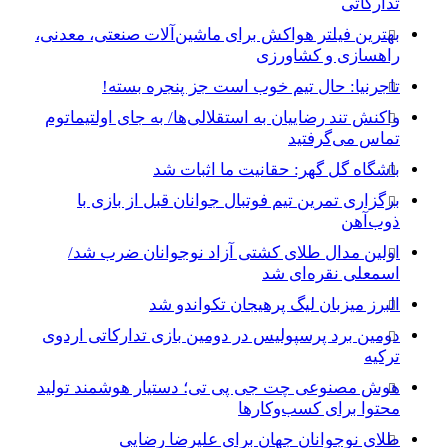
تدارکاتی
بهترین فیلتر هواکش برای ماشین‌آلات صنعتی، معدنی،
راهسازی و کشاورزی
تاجرنیا: حال تیم خوب است جز پنجره بسته!
واکنش تند رضاییان به استقلالی‌ها/ به جای اولتیماتوم
تماس می‌گرفتید
باشگاه گل گهر: حقانیت ما اثبات شد
برگزاری تمرین تیم فوتبال جوانان قبل از بازی با
ذوب‌آهن
اولین مدال طلای کشتی آزاد نوجوانان ضرب شد/
اسمعلی نقره‌ای شد
البرز میزبان لیگ پرهیجان تکواندو شد
دومین برد پرسپولیس در دومین بازی تدارکاتی اردوی
ترکیه
هوش مصنوعی چت جی پی تی؛ دستیار هوشمند تولید
محتوا برای کسب‌وکارها
طلای نوجوانان جهان برای علیرضا رضایی