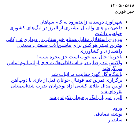
۱۴۰۵/۰۵/۱۸
خبر فوری
شهرآورد دوستانه زاینده‌رود به کام سپاهان
داعی:تیم های والیبال بیشتری از البرز در لیگ‌های کشوری
خواهیم داشت
پیروزی استقلال مقابل همنام خوزستانی در دیداری تدارکاتی
بهترین فیلتر هواکش برای ماشین‌آلات صنعتی، معدنی،
راهسازی و کشاورزی
تاجرنیا: حال تیم خوب است جز پنجره بسته!
واکنش تند رضاییان به استقلالی‌ها/ به جای اولتیماتوم تماس
می‌گرفتید
باشگاه گل گهر: حقانیت ما اثبات شد
برگزاری تمرین تیم فوتبال جوانان قبل از بازی با ذوب‌آهن
اولین مدال طلای کشتی آزاد نوجوانان ضرب شد/اسمعلی
نقره‌ای شد
البرز میزبان لیگ پرهیجان تکواندو شد
ورود
نوشته تصادفی
سایدبار