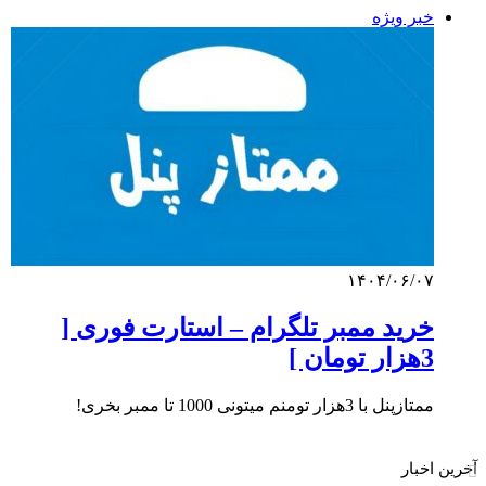
خبر ویژه
۱۴۰۴/۰۶/۰۷
خرید ممبر تلگرام – استارت فوری [
3هزار تومان ]
ممتازپنل با 3هزار تومنم میتونی 1000 تا ممبر بخری!
آخرین اخبار