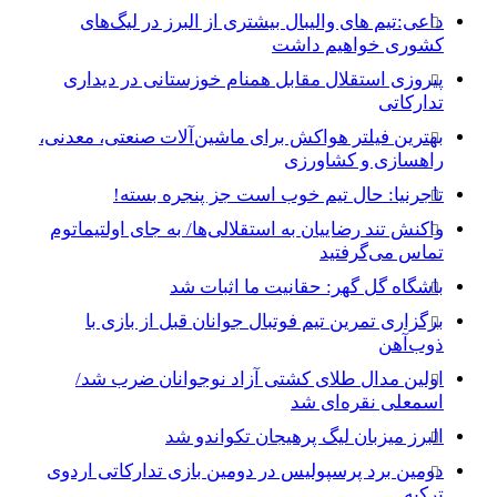
داعی:تیم های والیبال بیشتری از البرز در لیگ‌های
کشوری خواهیم داشت
پیروزی استقلال مقابل همنام خوزستانی در دیداری
تدارکاتی
بهترین فیلتر هواکش برای ماشین‌آلات صنعتی، معدنی،
راهسازی و کشاورزی
تاجرنیا: حال تیم خوب است جز پنجره بسته!
واکنش تند رضاییان به استقلالی‌ها/ به جای اولتیماتوم
تماس می‌گرفتید
باشگاه گل گهر: حقانیت ما اثبات شد
برگزاری تمرین تیم فوتبال جوانان قبل از بازی با
ذوب‌آهن
اولین مدال طلای کشتی آزاد نوجوانان ضرب شد/
اسمعلی نقره‌ای شد
البرز میزبان لیگ پرهیجان تکواندو شد
دومین برد پرسپولیس در دومین بازی تدارکاتی اردوی
ترکیه