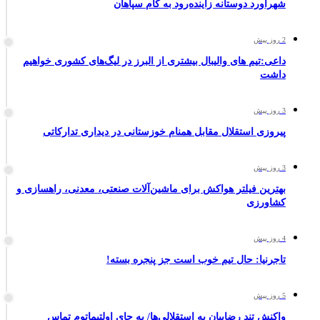
شهرآورد دوستانه زاینده‌رود به کام سپاهان
2 روز پیش
داعی:تیم های والیبال بیشتری از البرز در لیگ‌های کشوری خواهیم
داشت
3 روز پیش
پیروزی استقلال مقابل همنام خوزستانی در دیداری تدارکاتی
3 روز پیش
بهترین فیلتر هواکش برای ماشین‌آلات صنعتی، معدنی، راهسازی و
کشاورزی
4 روز پیش
تاجرنیا: حال تیم خوب است جز پنجره بسته!
5 روز پیش
واکنش تند رضاییان به استقلالی‌ها/ به جای اولتیماتوم تماس