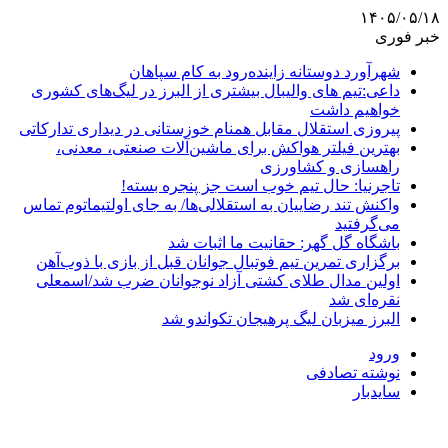
۱۴۰۵/۰۵/۱۸
خبر فوری
شهرآورد دوستانه زاینده‌رود به کام سپاهان
داعی:تیم های والیبال بیشتری از البرز در لیگ‌های کشوری
خواهیم داشت
پیروزی استقلال مقابل همنام خوزستانی در دیداری تدارکاتی
بهترین فیلتر هواکش برای ماشین‌آلات صنعتی، معدنی،
راهسازی و کشاورزی
تاجرنیا: حال تیم خوب است جز پنجره بسته!
واکنش تند رضاییان به استقلالی‌ها/ به جای اولتیماتوم تماس
می‌گرفتید
باشگاه گل گهر: حقانیت ما اثبات شد
برگزاری تمرین تیم فوتبال جوانان قبل از بازی با ذوب‌آهن
اولین مدال طلای کشتی آزاد نوجوانان ضرب شد/اسمعلی
نقره‌ای شد
البرز میزبان لیگ پرهیجان تکواندو شد
ورود
نوشته تصادفی
سایدبار