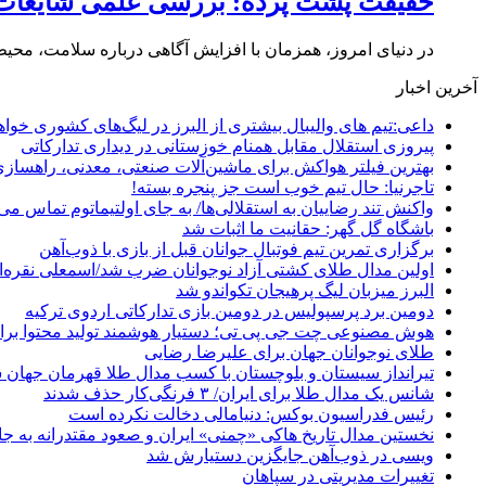
حقیقت پشت پرده: بررسی علمی شایعات د
در دنیای امروز، همزمان با افزایش آگاهی درباره سلامت، محی
آخرین اخبار
داعی:تیم های والیبال بیشتری از البرز در لیگ‌های کشوری خوا
پیروزی استقلال مقابل همنام خوزستانی در دیداری تدارکاتی
بهترین فیلتر هواکش برای ماشین‌آلات صنعتی، معدنی، راهساز
تاجرنیا: حال تیم خوب است جز پنجره بسته!
واکنش تند رضاییان به استقلالی‌ها/ به جای اولتیماتوم تماس می‌
باشگاه گل گهر: حقانیت ما اثبات شد
برگزاری تمرین تیم فوتبال جوانان قبل از بازی با ذوب‌آهن
اولین مدال طلای کشتی آزاد نوجوانان ضرب شد/اسمعلی نقره‌
البرز میزبان لیگ پرهیجان تکواندو شد
دومین برد پرسپولیس در دومین بازی تدارکاتی اردوی ترکیه
هوش مصنوعی چت جی پی تی؛ دستیار هوشمند تولید محتوا برا
طلای نوجوانان جهان برای علیرضا رضایی
تیرانداز سیستان و بلوچستان با کسب مدال طلا قهرمان جهان 
شانس یک مدال طلا برای ایران/ ۳ فرنگی‌کار حذف شدند
رئیس فدراسیون بوکس: دنیامالی دخالت نکرده است
نخستین مدال تاریخ هاکی «چمنی» ایران و صعود مقتدرانه به جا
ویسی در ذوب‌آهن جایگزین دستیارش شد
تغییرات مدیریتی در سپاهان