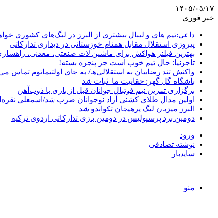
۱۴۰۵/۰۵/۱۷
خبر فوری
داعی:تیم های والیبال بیشتری از البرز در لیگ‌های کشوری خوا
پیروزی استقلال مقابل همنام خوزستانی در دیداری تدارکاتی
بهترین فیلتر هواکش برای ماشین‌آلات صنعتی، معدنی، راهساز
تاجرنیا: حال تیم خوب است جز پنجره بسته!
واکنش تند رضاییان به استقلالی‌ها/ به جای اولتیماتوم تماس می‌
باشگاه گل گهر: حقانیت ما اثبات شد
برگزاری تمرین تیم فوتبال جوانان قبل از بازی با ذوب‌آهن
اولین مدال طلای کشتی آزاد نوجوانان ضرب شد/اسمعلی نقره‌
البرز میزبان لیگ پرهیجان تکواندو شد
دومین برد پرسپولیس در دومین بازی تدارکاتی اردوی ترکیه
ورود
نوشته تصادفی
سایدبار
منو