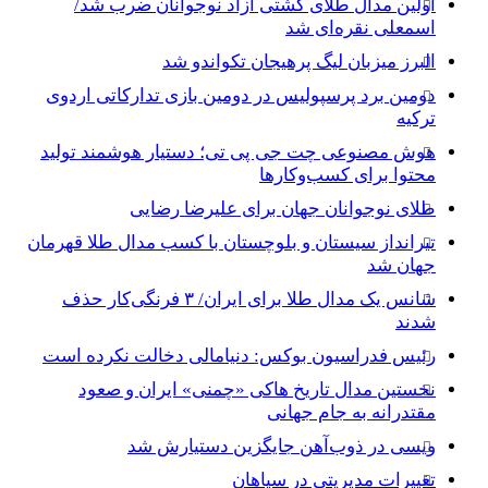
اولین مدال طلای کشتی آزاد نوجوانان ضرب شد/
اسمعلی نقره‌ای شد
البرز میزبان لیگ پرهیجان تکواندو شد
دومین برد پرسپولیس در دومین بازی تدارکاتی اردوی
ترکیه
هوش مصنوعی چت جی پی تی؛ دستیار هوشمند تولید
محتوا برای کسب‌وکارها
طلای نوجوانان جهان برای علیرضا رضایی
تیرانداز سیستان و بلوچستان با کسب مدال طلا قهرمان
جهان شد
شانس یک مدال طلا برای ایران/ ۳ فرنگی‌کار حذف
شدند
رئیس فدراسیون بوکس: دنیامالی دخالت نکرده است
نخستین مدال تاریخ هاکی «چمنی» ایران و صعود
مقتدرانه به جام جهانی
ویسی در ذوب‌آهن جایگزین دستیارش شد
تغییرات مدیریتی در سپاهان