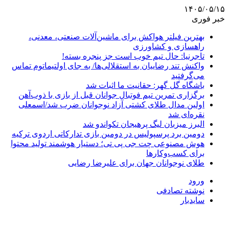
۱۴۰۵/۰۵/۱۵
خبر فوری
بهترین فیلتر هواکش برای ماشین‌آلات صنعتی، معدنی،
راهسازی و کشاورزی
تاجرنیا: حال تیم خوب است جز پنجره بسته!
واکنش تند رضاییان به استقلالی‌ها/ به جای اولتیماتوم تماس
می‌گرفتید
باشگاه گل گهر: حقانیت ما اثبات شد
برگزاری تمرین تیم فوتبال جوانان قبل از بازی با ذوب‌آهن
اولین مدال طلای کشتی آزاد نوجوانان ضرب شد/اسمعلی
نقره‌ای شد
البرز میزبان لیگ پرهیجان تکواندو شد
دومین برد پرسپولیس در دومین بازی تدارکاتی اردوی ترکیه
هوش مصنوعی چت جی پی تی؛ دستیار هوشمند تولید محتوا
برای کسب‌وکارها
طلای نوجوانان جهان برای علیرضا رضایی
ورود
نوشته تصادفی
سایدبار