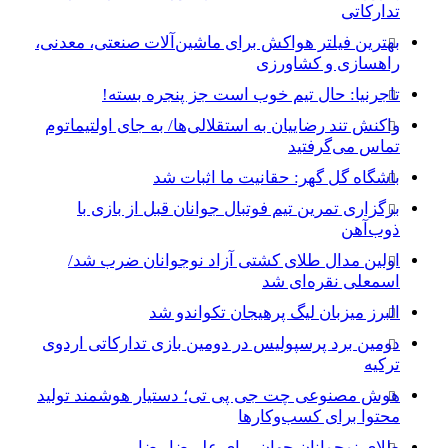
تدارکاتی
بهترین فیلتر هواکش برای ماشین‌آلات صنعتی، معدنی،
راهسازی و کشاورزی
تاجرنیا: حال تیم خوب است جز پنجره بسته!
واکنش تند رضاییان به استقلالی‌ها/ به جای اولتیماتوم
تماس می‌گرفتید
باشگاه گل گهر: حقانیت ما اثبات شد
برگزاری تمرین تیم فوتبال جوانان قبل از بازی با
ذوب‌آهن
اولین مدال طلای کشتی آزاد نوجوانان ضرب شد/
اسمعلی نقره‌ای شد
البرز میزبان لیگ پرهیجان تکواندو شد
دومین برد پرسپولیس در دومین بازی تدارکاتی اردوی
ترکیه
هوش مصنوعی چت جی پی تی؛ دستیار هوشمند تولید
محتوا برای کسب‌وکارها
طلای نوجوانان جهان برای علیرضا رضایی