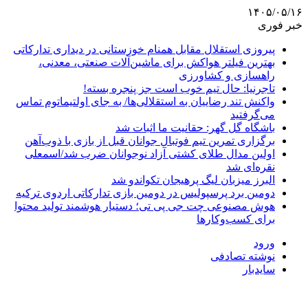
۱۴۰۵/۰۵/۱۶
خبر فوری
پیروزی استقلال مقابل همنام خوزستانی در دیداری تدارکاتی
بهترین فیلتر هواکش برای ماشین‌آلات صنعتی، معدنی،
راهسازی و کشاورزی
تاجرنیا: حال تیم خوب است جز پنجره بسته!
واکنش تند رضاییان به استقلالی‌ها/ به جای اولتیماتوم تماس
می‌گرفتید
باشگاه گل گهر: حقانیت ما اثبات شد
برگزاری تمرین تیم فوتبال جوانان قبل از بازی با ذوب‌آهن
اولین مدال طلای کشتی آزاد نوجوانان ضرب شد/اسمعلی
نقره‌ای شد
البرز میزبان لیگ پرهیجان تکواندو شد
دومین برد پرسپولیس در دومین بازی تدارکاتی اردوی ترکیه
هوش مصنوعی چت جی پی تی؛ دستیار هوشمند تولید محتوا
برای کسب‌وکارها
ورود
نوشته تصادفی
سایدبار