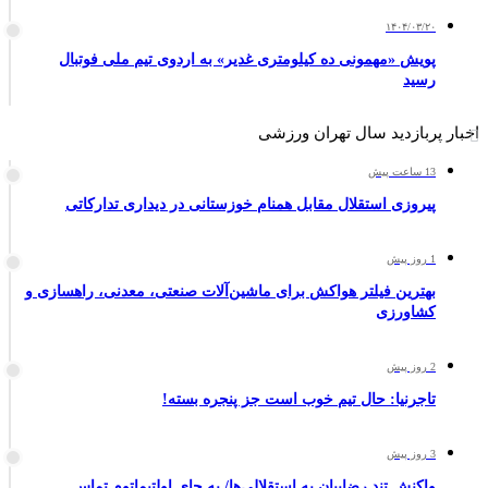
۱۴۰۴/۰۳/۲۰
پویش «مهمونی ده کیلومتری غدیر» به اردوی تیم ملی فوتبال
رسید
اخبار پربازدید سال تهران ورزشی
13 ساعت پیش
پیروزی استقلال مقابل همنام خوزستانی در دیداری تدارکاتی
1 روز پیش
بهترین فیلتر هواکش برای ماشین‌آلات صنعتی، معدنی، راهسازی و
کشاورزی
2 روز پیش
تاجرنیا: حال تیم خوب است جز پنجره بسته!
3 روز پیش
واکنش تند رضاییان به استقلالی‌ها/ به جای اولتیماتوم تماس