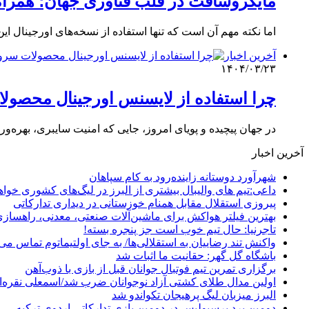
مایکروسافت در قلب فناوری جهان؛ همراه مط
اما نکته مهم آن است که تنها استفاده از نسخه‌های اورجینال 
آخرین اخبار
۱۴۰۴/۰۳/۲۳
چرا استفاده از لایسنس اورجینال محصول
در جهان پیچیده و پویای امروز، جایی که امنیت سایبری، بهره‌ور
آخرین اخبار
شهرآورد دوستانه زاینده‌رود به کام سپاهان
داعی:تیم های والیبال بیشتری از البرز در لیگ‌های کشوری خوا
پیروزی استقلال مقابل همنام خوزستانی در دیداری تدارکاتی
بهترین فیلتر هواکش برای ماشین‌آلات صنعتی، معدنی، راهساز
تاجرنیا: حال تیم خوب است جز پنجره بسته!
واکنش تند رضاییان به استقلالی‌ها/ به جای اولتیماتوم تماس می‌
باشگاه گل گهر: حقانیت ما اثبات شد
برگزاری تمرین تیم فوتبال جوانان قبل از بازی با ذوب‌آهن
اولین مدال طلای کشتی آزاد نوجوانان ضرب شد/اسمعلی نقره‌
البرز میزبان لیگ پرهیجان تکواندو شد
دومین برد پرسپولیس در دومین بازی تدارکاتی اردوی ترکیه