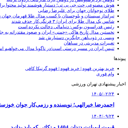
هوش مصنوعی چت جی پی تی؛ دستیار هوشمند تولید محتوا برا
طلای نوجوانان جهان برای علیرضا رضایی
تیرانداز سیستان و بلوچستان با کسب مدال طلا قهرمان جهان 
شانس یک مدال طلا برای ایران/ ۳ فرنگی‌کار حذف شدند
رئیس فدراسیون بوکس: دنیامالی دخالت نکرده است
نخستین مدال تاریخ هاکی «چمنی» ایران و صعود مقتدرانه به جا
ویسی در ذوب‌آهن جایگزین دستیارش شد
تغییرات مدیریتی در سپاهان
تنیس ایران در مسیر درستی است/در ناگویا مدال می‌خواهیم اما
پیوندها
خرید بهترین قهوه | خرید قهوه | قهوه گرنیکا کافی
وام فوری
اخبار پیشنهادی تهران ورزشی
۱۴۰۵/۰۲/۲۴
احمدرضا خیرالهی؛ نویسنده و رزمی‌کار جوان خوزستا
۱۴۰۴/۰۹/۲۴
قیمت ایمپلنت دندان 1404 و نکاتی که باید بدانید