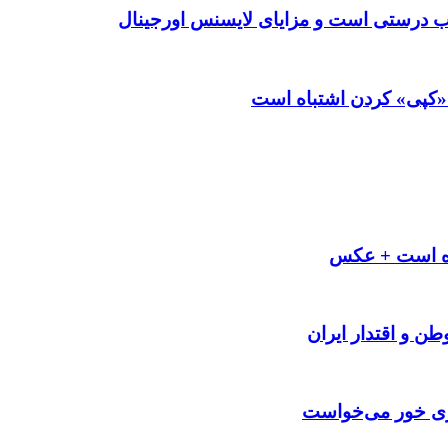
؛ «کپی» کردن اشتباه است
اه است + عکس
طن و اقتدار ایران
سری خور می‌خواست