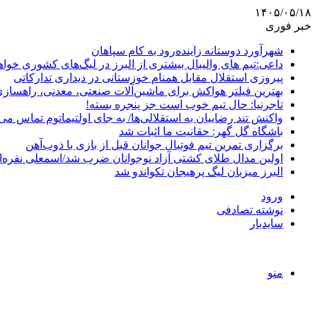
۱۴۰۵/۰۵/۱۸
خبر فوری
شهرآورد دوستانه زاینده‌رود به کام سپاهان
داعی:تیم های والیبال بیشتری از البرز در لیگ‌های کشوری خوا
پیروزی استقلال مقابل همنام خوزستانی در دیداری تدارکاتی
بهترین فیلتر هواکش برای ماشین‌آلات صنعتی، معدنی، راهساز
تاجرنیا: حال تیم خوب است جز پنجره بسته!
واکنش تند رضاییان به استقلالی‌ها/ به جای اولتیماتوم تماس می‌
باشگاه گل گهر: حقانیت ما اثبات شد
برگزاری تمرین تیم فوتبال جوانان قبل از بازی با ذوب‌آهن
اولین مدال طلای کشتی آزاد نوجوانان ضرب شد/اسمعلی نقره‌
البرز میزبان لیگ پرهیجان تکواندو شد
ورود
نوشته تصادفی
سایدبار
منو