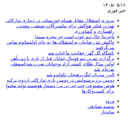
۱۴۰۵/۰۵/۱۶
خبر فوری
پیروزی استقلال مقابل همنام خوزستانی در دیداری تدارکاتی
بهترین فیلتر هواکش برای ماشین‌آلات صنعتی، معدنی،
راهسازی و کشاورزی
تاجرنیا: حال تیم خوب است جز پنجره بسته!
واکنش تند رضاییان به استقلالی‌ها/ به جای اولتیماتوم تماس
می‌گرفتید
باشگاه گل گهر: حقانیت ما اثبات شد
برگزاری تمرین تیم فوتبال جوانان قبل از بازی با ذوب‌آهن
اولین مدال طلای کشتی آزاد نوجوانان ضرب شد/اسمعلی
نقره‌ای شد
البرز میزبان لیگ پرهیجان تکواندو شد
دومین برد پرسپولیس در دومین بازی تدارکاتی اردوی ترکیه
هوش مصنوعی چت جی پی تی؛ دستیار هوشمند تولید محتوا
برای کسب‌وکارها
ورود
نوشته تصادفی
سایدبار