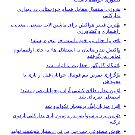
پیروزی استقلال مقابل همنام خوزستانی در دیداری
تدارکاتی
بهترین فیلتر هواکش برای ماشین‌آلات صنعتی، معدنی،
راهسازی و کشاورزی
تاجرنیا: حال تیم خوب است جز پنجره بسته!
واکنش تند رضاییان به استقلالی‌ها/ به جای اولتیماتوم
تماس می‌گرفتید
باشگاه گل گهر: حقانیت ما اثبات شد
برگزاری تمرین تیم فوتبال جوانان قبل از بازی با
ذوب‌آهن
اولین مدال طلای کشتی آزاد نوجوانان ضرب شد/
اسمعلی نقره‌ای شد
البرز میزبان لیگ پرهیجان تکواندو شد
دومین برد پرسپولیس در دومین بازی تدارکاتی اردوی
ترکیه
هوش مصنوعی چت جی پی تی؛ دستیار هوشمند تولید