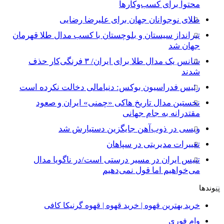
محتوا برای کسب‌وکارها
طلای نوجوانان جهان برای علیرضا رضایی
تیرانداز سیستان و بلوچستان با کسب مدال طلا قهرمان
جهان شد
شانس یک مدال طلا برای ایران/ ۳ فرنگی‌کار حذف
شدند
رئیس فدراسیون بوکس: دنیامالی دخالت نکرده است
نخستین مدال تاریخ هاکی «چمنی» ایران و صعود
مقتدرانه به جام جهانی
ویسی در ذوب‌آهن جایگزین دستیارش شد
تغییرات مدیریتی در سپاهان
تنیس ایران در مسیر درستی است/در ناگویا مدال
می‌خواهیم اما قول نمی‌دهیم
پیوندها
خرید بهترین قهوه | خرید قهوه | قهوه گرنیکا کافی
وام فوری