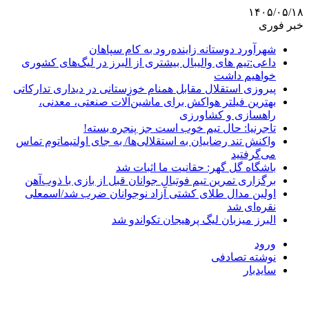
۱۴۰۵/۰۵/۱۸
خبر فوری
شهرآورد دوستانه زاینده‌رود به کام سپاهان
داعی:تیم های والیبال بیشتری از البرز در لیگ‌های کشوری
خواهیم داشت
پیروزی استقلال مقابل همنام خوزستانی در دیداری تدارکاتی
بهترین فیلتر هواکش برای ماشین‌آلات صنعتی، معدنی،
راهسازی و کشاورزی
تاجرنیا: حال تیم خوب است جز پنجره بسته!
واکنش تند رضاییان به استقلالی‌ها/ به جای اولتیماتوم تماس
می‌گرفتید
باشگاه گل گهر: حقانیت ما اثبات شد
برگزاری تمرین تیم فوتبال جوانان قبل از بازی با ذوب‌آهن
اولین مدال طلای کشتی آزاد نوجوانان ضرب شد/اسمعلی
نقره‌ای شد
البرز میزبان لیگ پرهیجان تکواندو شد
ورود
نوشته تصادفی
سایدبار