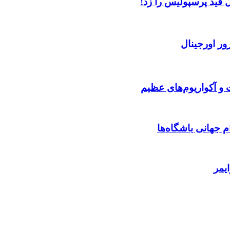
 قید پرسپولیس را زد!
ور اورجینال
 و آکواریوم‌های عظیم
 جهانی باشگاه‌ها
یمر