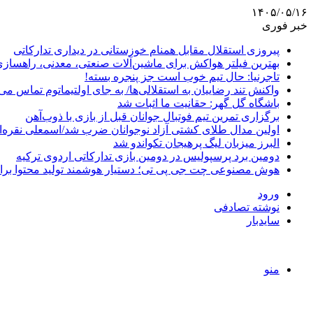
۱۴۰۵/۰۵/۱۶
خبر فوری
پیروزی استقلال مقابل همنام خوزستانی در دیداری تدارکاتی
بهترین فیلتر هواکش برای ماشین‌آلات صنعتی، معدنی، راهساز
تاجرنیا: حال تیم خوب است جز پنجره بسته!
واکنش تند رضاییان به استقلالی‌ها/ به جای اولتیماتوم تماس می‌
باشگاه گل گهر: حقانیت ما اثبات شد
برگزاری تمرین تیم فوتبال جوانان قبل از بازی با ذوب‌آهن
اولین مدال طلای کشتی آزاد نوجوانان ضرب شد/اسمعلی نقره‌
البرز میزبان لیگ پرهیجان تکواندو شد
دومین برد پرسپولیس در دومین بازی تدارکاتی اردوی ترکیه
هوش مصنوعی چت جی پی تی؛ دستیار هوشمند تولید محتوا برا
ورود
نوشته تصادفی
سایدبار
منو