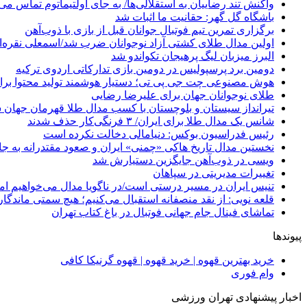
واکنش تند رضاییان به استقلالی‌ها/ به جای اولتیماتوم تماس می‌
باشگاه گل گهر: حقانیت ما اثبات شد
برگزاری تمرین تیم فوتبال جوانان قبل از بازی با ذوب‌آهن
اولین مدال طلای کشتی آزاد نوجوانان ضرب شد/اسمعلی نقره‌
البرز میزبان لیگ پرهیجان تکواندو شد
دومین برد پرسپولیس در دومین بازی تدارکاتی اردوی ترکیه
هوش مصنوعی چت جی پی تی؛ دستیار هوشمند تولید محتوا برا
طلای نوجوانان جهان برای علیرضا رضایی
تیرانداز سیستان و بلوچستان با کسب مدال طلا قهرمان جهان 
شانس یک مدال طلا برای ایران/ ۳ فرنگی‌کار حذف شدند
رئیس فدراسیون بوکس: دنیامالی دخالت نکرده است
نخستین مدال تاریخ هاکی «چمنی» ایران و صعود مقتدرانه به جا
ویسی در ذوب‌آهن جایگزین دستیارش شد
تغییرات مدیریتی در سپاهان
تنیس ایران در مسیر درستی است/در ناگویا مدال می‌خواهیم اما
قلعه نویی: از نقد منصفانه استقبال می‌کنیم؛ هیچ سمتی ماندگا
تماشای فینال جام جهانی فوتبال در باغ کتاب تهران
پیوندها
خرید بهترین قهوه | خرید قهوه | قهوه گرنیکا کافی
وام فوری
اخبار پیشنهادی تهران ورزشی