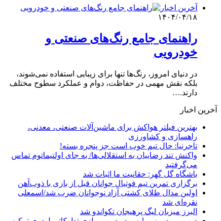
آخرین اخبار
۱۴۰۴/۰۴/۱۸
راهنمای جامع رنگ‌های صنعتی و
خودرویی
در دنیای امروز، رنگ‌ها تنها برای زیبایی استفاده نمی‌شوند،
بلکه نقش مهمی در حفاظت، دوام و عملکرد سطوح مختلف
دارند.…
آخرین اخبار
بهترین فیلتر هواکش برای ماشین‌آلات صنعتی، معدنی،
راهسازی و کشاورزی
تاجرنیا: حال تیم خوب است جز پنجره بسته!
واکنش تند رضاییان به استقلالی‌ها/ به جای اولتیماتوم تماس
می‌گرفتید
باشگاه گل گهر: حقانیت ما اثبات شد
برگزاری تمرین تیم فوتبال جوانان قبل از بازی با ذوب‌آهن
اولین مدال طلای کشتی آزاد نوجوانان ضرب شد/اسمعلی
نقره‌ای شد
البرز میزبان لیگ پرهیجان تکواندو شد
دومین برد پرسپولیس در دومین بازی تدارکاتی اردوی ترکیه