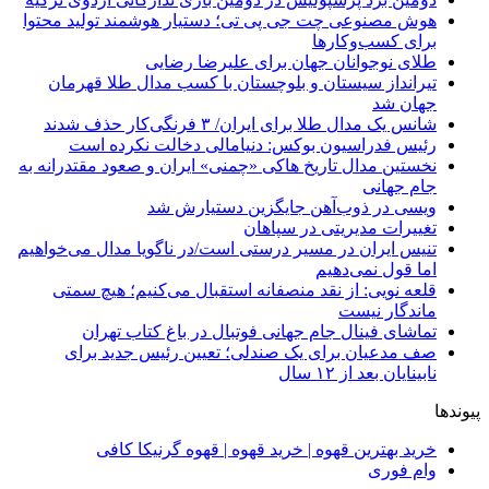
هوش مصنوعی چت جی پی تی؛ دستیار هوشمند تولید محتوا
برای کسب‌وکارها
طلای نوجوانان جهان برای علیرضا رضایی
تیرانداز سیستان و بلوچستان با کسب مدال طلا قهرمان
جهان شد
شانس یک مدال طلا برای ایران/ ۳ فرنگی‌کار حذف شدند
رئیس فدراسیون بوکس: دنیامالی دخالت نکرده است
نخستین مدال تاریخ هاکی «چمنی» ایران و صعود مقتدرانه به
جام جهانی
ویسی در ذوب‌آهن جایگزین دستیارش شد
تغییرات مدیریتی در سپاهان
تنیس ایران در مسیر درستی است/در ناگویا مدال می‌خواهیم
اما قول نمی‌دهیم
قلعه نویی: از نقد منصفانه استقبال می‌کنیم؛ هیچ سمتی
ماندگار نیست
تماشای فینال جام جهانی فوتبال در باغ کتاب تهران
صف مدعیان برای یک صندلی؛ تعیین رئیس جدید برای
نابینایان بعد از ۱۲ سال
پیوندها
خرید بهترین قهوه | خرید قهوه | قهوه گرنیکا کافی
وام فوری