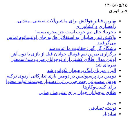
۱۴۰۵/۰۵/۱۵
خبر فوری
بهترین فیلتر هواکش برای ماشین‌آلات صنعتی، معدنی،
راهسازی و کشاورزی
تاجرنیا: حال تیم خوب است جز پنجره بسته!
واکنش تند رضاییان به استقلالی‌ها/ به جای اولتیماتوم تماس
می‌گرفتید
باشگاه گل گهر: حقانیت ما اثبات شد
برگزاری تمرین تیم فوتبال جوانان قبل از بازی با ذوب‌آهن
اولین مدال طلای کشتی آزاد نوجوانان ضرب شد/اسمعلی
نقره‌ای شد
البرز میزبان لیگ پرهیجان تکواندو شد
دومین برد پرسپولیس در دومین بازی تدارکاتی اردوی ترکیه
هوش مصنوعی چت جی پی تی؛ دستیار هوشمند تولید محتوا
برای کسب‌وکارها
طلای نوجوانان جهان برای علیرضا رضایی
ورود
نوشته تصادفی
سایدبار