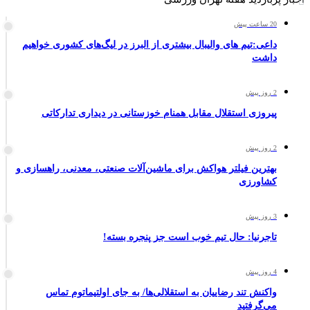
20 ساعت پیش
داعی:تیم های والیبال بیشتری از البرز در لیگ‌های کشوری خواهیم
داشت
2 روز پیش
پیروزی استقلال مقابل همنام خوزستانی در دیداری تدارکاتی
2 روز پیش
بهترین فیلتر هواکش برای ماشین‌آلات صنعتی، معدنی، راهسازی و
کشاورزی
3 روز پیش
تاجرنیا: حال تیم خوب است جز پنجره بسته!
4 روز پیش
واکنش تند رضاییان به استقلالی‌ها/ به جای اولتیماتوم تماس
می‌گرفتید