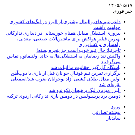
۱۴۰۵/۰۵/۱۷
خبر فوری
داعی:تیم های والیبال بیشتری از البرز در لیگ‌های کشوری
خواهیم داشت
پیروزی استقلال مقابل همنام خوزستانی در دیداری تدارکاتی
بهترین فیلتر هواکش برای ماشین‌آلات صنعتی، معدنی،
راهسازی و کشاورزی
تاجرنیا: حال تیم خوب است جز پنجره بسته!
واکنش تند رضاییان به استقلالی‌ها/ به جای اولتیماتوم تماس
می‌گرفتید
باشگاه گل گهر: حقانیت ما اثبات شد
برگزاری تمرین تیم فوتبال جوانان قبل از بازی با ذوب‌آهن
اولین مدال طلای کشتی آزاد نوجوانان ضرب شد/اسمعلی
نقره‌ای شد
البرز میزبان لیگ پرهیجان تکواندو شد
دومین برد پرسپولیس در دومین بازی تدارکاتی اردوی ترکیه
ورود
نوشته تصادفی
سایدبار