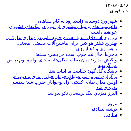
۱۴۰۵/۰۵/۱۸
خبر فوری
شهرآورد دوستانه زاینده‌رود به کام سپاهان
داعی:تیم های والیبال بیشتری از البرز در لیگ‌های کشوری
خواهیم داشت
پیروزی استقلال مقابل همنام خوزستانی در دیداری تدارکاتی
بهترین فیلتر هواکش برای ماشین‌آلات صنعتی، معدنی،
راهسازی و کشاورزی
تاجرنیا: حال تیم خوب است جز پنجره بسته!
واکنش تند رضاییان به استقلالی‌ها/ به جای اولتیماتوم تماس
می‌گرفتید
باشگاه گل گهر: حقانیت ما اثبات شد
برگزاری تمرین تیم فوتبال جوانان قبل از بازی با ذوب‌آهن
اولین مدال طلای کشتی آزاد نوجوانان ضرب شد/اسمعلی
نقره‌ای شد
البرز میزبان لیگ پرهیجان تکواندو شد
ورود
نوشته تصادفی
سایدبار