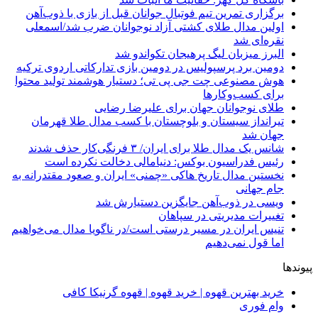
برگزاری تمرین تیم فوتبال جوانان قبل از بازی با ذوب‌آهن
اولین مدال طلای کشتی آزاد نوجوانان ضرب شد/اسمعلی
نقره‌ای شد
البرز میزبان لیگ پرهیجان تکواندو شد
دومین برد پرسپولیس در دومین بازی تدارکاتی اردوی ترکیه
هوش مصنوعی چت جی پی تی؛ دستیار هوشمند تولید محتوا
برای کسب‌وکارها
طلای نوجوانان جهان برای علیرضا رضایی
تیرانداز سیستان و بلوچستان با کسب مدال طلا قهرمان
جهان شد
شانس یک مدال طلا برای ایران/ ۳ فرنگی‌کار حذف شدند
رئیس فدراسیون بوکس: دنیامالی دخالت نکرده است
نخستین مدال تاریخ هاکی «چمنی» ایران و صعود مقتدرانه به
جام جهانی
ویسی در ذوب‌آهن جایگزین دستیارش شد
تغییرات مدیریتی در سپاهان
تنیس ایران در مسیر درستی است/در ناگویا مدال می‌خواهیم
اما قول نمی‌دهیم
پیوندها
خرید بهترین قهوه | خرید قهوه | قهوه گرنیکا کافی
وام فوری