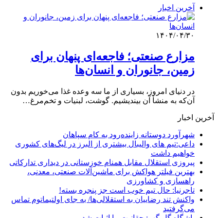
آخرین اخبار
۱۴۰۴/۰۴/۳۰
مزارع صنعتی؛ فاجعه‌ای پنهان برای
زمین، جانوران و انسان‌ها
در دنیای امروز، بسیاری از ما سه وعده غذا می‌خوریم بدون
آن‌که به منشأ آن بیندیشیم. گوشت، لبنیات و تخم‌مرغ…
آخرین اخبار
شهرآورد دوستانه زاینده‌رود به کام سپاهان
داعی:تیم های والیبال بیشتری از البرز در لیگ‌های کشوری
خواهیم داشت
پیروزی استقلال مقابل همنام خوزستانی در دیداری تدارکاتی
بهترین فیلتر هواکش برای ماشین‌آلات صنعتی، معدنی،
راهسازی و کشاورزی
تاجرنیا: حال تیم خوب است جز پنجره بسته!
واکنش تند رضاییان به استقلالی‌ها/ به جای اولتیماتوم تماس
می‌گرفتید
باشگاه گل گهر: حقانیت ما اثبات شد