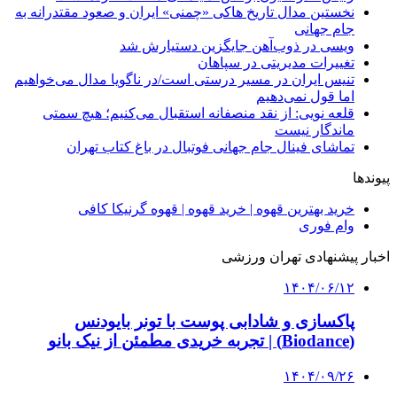
نخستین مدال تاریخ هاکی «چمنی» ایران و صعود مقتدرانه به
جام جهانی
ویسی در ذوب‌آهن جایگزین دستیارش شد
تغییرات مدیریتی در سپاهان
تنیس ایران در مسیر درستی است/در ناگویا مدال می‌خواهیم
اما قول نمی‌دهیم
قلعه نویی: از نقد منصفانه استقبال می‌کنیم؛ هیچ سمتی
ماندگار نیست
تماشای فینال جام جهانی فوتبال در باغ کتاب تهران
پیوندها
خرید بهترین قهوه | خرید قهوه | قهوه گرنیکا کافی
وام فوری
اخبار پیشنهادی تهران ورزشی
۱۴۰۴/۰۶/۱۲
پاکسازی و شادابی پوست با تونر بایودنس
(Biodance) | تجربه خریدی مطمئن از نیک بانو
۱۴۰۴/۰۹/۲۶