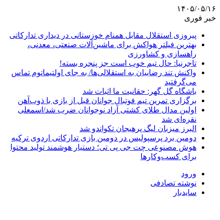
۱۴۰۵/۰۵/۱۶
خبر فوری
پیروزی استقلال مقابل همنام خوزستانی در دیداری تدارکاتی
بهترین فیلتر هواکش برای ماشین‌آلات صنعتی، معدنی،
راهسازی و کشاورزی
تاجرنیا: حال تیم خوب است جز پنجره بسته!
واکنش تند رضاییان به استقلالی‌ها/ به جای اولتیماتوم تماس
می‌گرفتید
باشگاه گل گهر: حقانیت ما اثبات شد
برگزاری تمرین تیم فوتبال جوانان قبل از بازی با ذوب‌آهن
اولین مدال طلای کشتی آزاد نوجوانان ضرب شد/اسمعلی
نقره‌ای شد
البرز میزبان لیگ پرهیجان تکواندو شد
دومین برد پرسپولیس در دومین بازی تدارکاتی اردوی ترکیه
هوش مصنوعی چت جی پی تی؛ دستیار هوشمند تولید محتوا
برای کسب‌وکارها
ورود
نوشته تصادفی
سایدبار