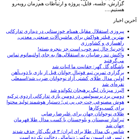
گزارش، جلسه، فایل، پروژه و ارتباطات هم‌زمان روبه‌رو
هستیم.…
آخرین اخبار
پیروزی استقلال مقابل همنام خوزستانی در دیداری تدارکاتی
بهترین فیلتر هواکش برای ماشین‌آلات صنعتی، معدنی،
راهسازی و کشاورزی
تاجرنیا: حال تیم خوب است جز پنجره بسته!
واکنش تند رضاییان به استقلالی‌ها/ به جای اولتیماتوم تماس
می‌گرفتید
باشگاه گل گهر: حقانیت ما اثبات شد
برگزاری تمرین تیم فوتبال جوانان قبل از بازی با ذوب‌آهن
اولین مدال طلای کشتی آزاد نوجوانان ضرب شد/اسمعلی
نقره‌ای شد
البرز میزبان لیگ پرهیجان تکواندو شد
دومین برد پرسپولیس در دومین بازی تدارکاتی اردوی ترکیه
هوش مصنوعی چت جی پی تی؛ دستیار هوشمند تولید محتوا
برای کسب‌وکارها
طلای نوجوانان جهان برای علیرضا رضایی
تیرانداز سیستان و بلوچستان با کسب مدال طلا قهرمان
جهان شد
شانس یک مدال طلا برای ایران/ ۳ فرنگی‌کار حذف شدند
رئیس فدراسیون بوکس: دنیامالی دخالت نکرده است