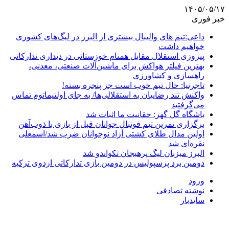
۱۴۰۵/۰۵/۱۷
خبر فوری
داعی:تیم های والیبال بیشتری از البرز در لیگ‌های کشوری
خواهیم داشت
پیروزی استقلال مقابل همنام خوزستانی در دیداری تدارکاتی
بهترین فیلتر هواکش برای ماشین‌آلات صنعتی، معدنی،
راهسازی و کشاورزی
تاجرنیا: حال تیم خوب است جز پنجره بسته!
واکنش تند رضاییان به استقلالی‌ها/ به جای اولتیماتوم تماس
می‌گرفتید
باشگاه گل گهر: حقانیت ما اثبات شد
برگزاری تمرین تیم فوتبال جوانان قبل از بازی با ذوب‌آهن
اولین مدال طلای کشتی آزاد نوجوانان ضرب شد/اسمعلی
نقره‌ای شد
البرز میزبان لیگ پرهیجان تکواندو شد
دومین برد پرسپولیس در دومین بازی تدارکاتی اردوی ترکیه
ورود
نوشته تصادفی
سایدبار