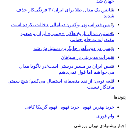
جهان شد
شانس یک مدال طلا برای ایران/ ۳ فرنگی‌کار حذف
شدند
رئیس فدراسیون بوکس: دنیامالی دخالت نکرده است
نخستین مدال تاریخ هاکی «چمنی» ایران و صعود
مقتدرانه به جام جهانی
ویسی در ذوب‌آهن جایگزین دستیارش شد
تغییرات مدیریتی در سپاهان
تنیس ایران در مسیر درستی است/در ناگویا مدال
می‌خواهیم اما قول نمی‌دهیم
قلعه نویی: از نقد منصفانه استقبال می‌کنیم؛ هیچ سمتی
ماندگار نیست
پیوندها
خرید بهترین قهوه | خرید قهوه | قهوه گرنیکا کافی
وام فوری
اخبار پیشنهادی تهران ورزشی