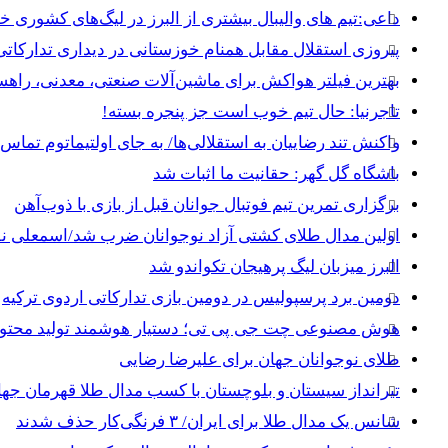
داعی:تیم های والیبال بیشتری از البرز در لیگ‌های کشوری 
پیروزی استقلال مقابل همنام خوزستانی در دیداری تدارکاتی
بهترین فیلتر هواکش برای ماشین‌آلات صنعتی، معدنی، راه
تاجرنیا: حال تیم خوب است جز پنجره بسته!
واکنش تند رضاییان به استقلالی‌ها/ به جای اولتیماتوم تماس 
باشگاه گل گهر: حقانیت ما اثبات شد
برگزاری تمرین تیم فوتبال جوانان قبل از بازی با ذوب‌آهن
اولین مدال طلای کشتی آزاد نوجوانان ضرب شد/اسمعلی نق
البرز میزبان لیگ پرهیجان تکواندو شد
دومین برد پرسپولیس در دومین بازی تدارکاتی اردوی ترکیه
هوش مصنوعی چت جی پی تی؛ دستیار هوشمند تولید محتوا 
طلای نوجوانان جهان برای علیرضا رضایی
تیرانداز سیستان و بلوچستان با کسب مدال طلا قهرمان جه
شانس یک مدال طلا برای ایران/ ۳ فرنگی‌کار حذف شدند