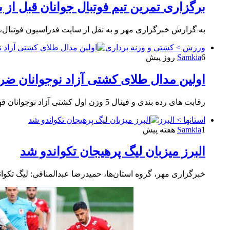
برگزاری تمرین تیم فوتبال جوانان قبل از ب
به گزارش خبرگزاری مهر و به نقل از سایت فدراسیون فوتبال، ت
ورزش > کشتی و وزنه برداری
6 روز پیش
Samkia
اولین مدال طلای کشتی آزاد نوجوانان ض
رقابت های رده بندی و فینال 5 وزن اول کشتی آزاد نوجوانان قهرمانی جهان امروز در شهر باکو کشور آذربایجان…
استانها > البرز
1 هفته پیش
Samkia
البرز میزبان لیگ پرهیجان تکواندو شد
خبرگزاری مهر، گروه‌ استان‌ها، حمیدرضا عبدالمنافی: لیگ تکو