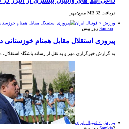
داعی:تیم های والیبال بیشتری از البرز د
دریافت 32 MB منبع:مهر
ورزش > فوتبال ایران
1 روز پیش
Samkia
پیروزی استقلال مقابل همنام خوزستانی در
به گزارش خبرگزاری مهر و به نقل از رسانه باشگاه استقلال، 
ورزش > فوتبال ایران
2 روز پیش
Samkia