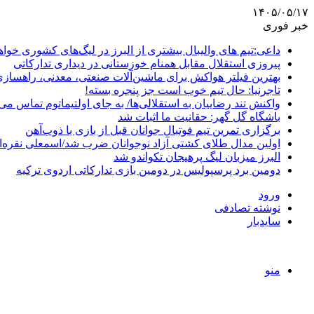
۱۴۰۵/۰۵/۱۷
خبر فوری
داعی:تیم های والیبال بیشتری از البرز در لیگ‌های کشوری خوا
پیروزی استقلال مقابل همنام خوزستانی در دیداری تدارکاتی
بهترین فیلتر هواکش برای ماشین‌آلات صنعتی، معدنی، راهساز
تاجرنیا: حال تیم خوب است جز پنجره بسته!
واکنش تند رضاییان به استقلالی‌ها/ به جای اولتیماتوم تماس می‌
باشگاه گل گهر: حقانیت ما اثبات شد
برگزاری تمرین تیم فوتبال جوانان قبل از بازی با ذوب‌آهن
اولین مدال طلای کشتی آزاد نوجوانان ضرب شد/اسمعلی نقره‌
البرز میزبان لیگ پرهیجان تکواندو شد
دومین برد پرسپولیس در دومین بازی تدارکاتی اردوی ترکیه
ورود
نوشته تصادفی
سایدبار
منو