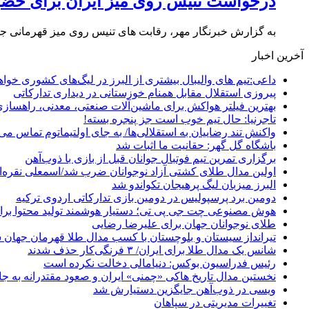
درخواست تنیس روی میز ایران برای حضور
به گزارش خبرنگار مهر، رقابت های تنیس روی میز قهرمانی جو
آخرین اخبار
داعی:تیم های والیبال بیشتری از البرز در لیگ‌های کشوری خوا
پیروزی استقلال مقابل همنام خوزستانی در دیداری تدارکاتی
بهترین فیلتر هواکش برای ماشین‌آلات صنعتی، معدنی، راهساز
تاجرنیا: حال تیم خوب است جز پنجره بسته!
واکنش تند رضاییان به استقلالی‌ها/ به جای اولتیماتوم تماس می‌
باشگاه گل گهر: حقانیت ما اثبات شد
برگزاری تمرین تیم فوتبال جوانان قبل از بازی با ذوب‌آهن
اولین مدال طلای کشتی آزاد نوجوانان ضرب شد/اسمعلی نقره‌
البرز میزبان لیگ پرهیجان تکواندو شد
دومین برد پرسپولیس در دومین بازی تدارکاتی اردوی ترکیه
هوش مصنوعی چت جی پی تی؛ دستیار هوشمند تولید محتوا برا
طلای نوجوانان جهان برای علیرضا رضایی
تیرانداز سیستان و بلوچستان با کسب مدال طلا قهرمان جهان 
شانس یک مدال طلا برای ایران/ ۳ فرنگی‌کار حذف شدند
رئیس فدراسیون بوکس: دنیامالی دخالت نکرده است
نخستین مدال تاریخ هاکی «چمنی» ایران و صعود مقتدرانه به جا
ویسی در ذوب‌آهن جایگزین دستیارش شد
تغییرات مدیریتی در سپاهان