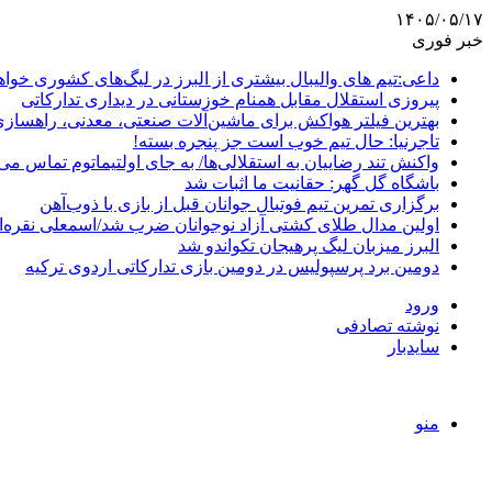
۱۴۰۵/۰۵/۱۷
خبر فوری
داعی:تیم های والیبال بیشتری از البرز در لیگ‌های کشوری خوا
پیروزی استقلال مقابل همنام خوزستانی در دیداری تدارکاتی
بهترین فیلتر هواکش برای ماشین‌آلات صنعتی، معدنی، راهساز
تاجرنیا: حال تیم خوب است جز پنجره بسته!
واکنش تند رضاییان به استقلالی‌ها/ به جای اولتیماتوم تماس می‌
باشگاه گل گهر: حقانیت ما اثبات شد
برگزاری تمرین تیم فوتبال جوانان قبل از بازی با ذوب‌آهن
اولین مدال طلای کشتی آزاد نوجوانان ضرب شد/اسمعلی نقره‌
البرز میزبان لیگ پرهیجان تکواندو شد
دومین برد پرسپولیس در دومین بازی تدارکاتی اردوی ترکیه
ورود
نوشته تصادفی
سایدبار
منو