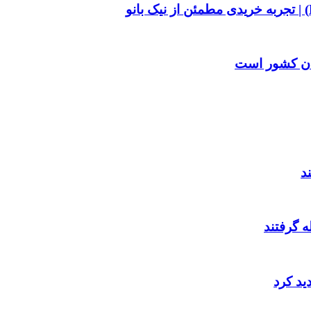
بان کشور است
د
 گرفتند