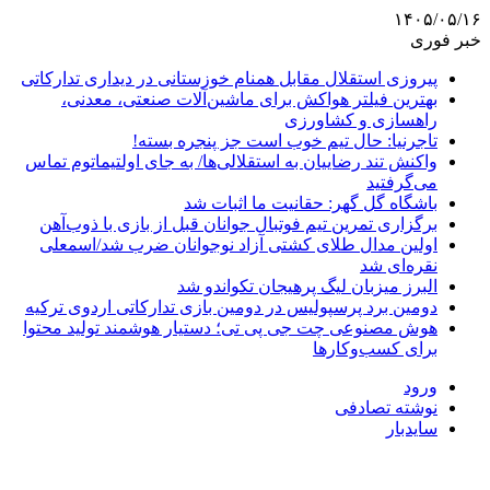
۱۴۰۵/۰۵/۱۶
خبر فوری
پیروزی استقلال مقابل همنام خوزستانی در دیداری تدارکاتی
بهترین فیلتر هواکش برای ماشین‌آلات صنعتی، معدنی،
راهسازی و کشاورزی
تاجرنیا: حال تیم خوب است جز پنجره بسته!
واکنش تند رضاییان به استقلالی‌ها/ به جای اولتیماتوم تماس
می‌گرفتید
باشگاه گل گهر: حقانیت ما اثبات شد
برگزاری تمرین تیم فوتبال جوانان قبل از بازی با ذوب‌آهن
اولین مدال طلای کشتی آزاد نوجوانان ضرب شد/اسمعلی
نقره‌ای شد
البرز میزبان لیگ پرهیجان تکواندو شد
دومین برد پرسپولیس در دومین بازی تدارکاتی اردوی ترکیه
هوش مصنوعی چت جی پی تی؛ دستیار هوشمند تولید محتوا
برای کسب‌وکارها
ورود
نوشته تصادفی
سایدبار