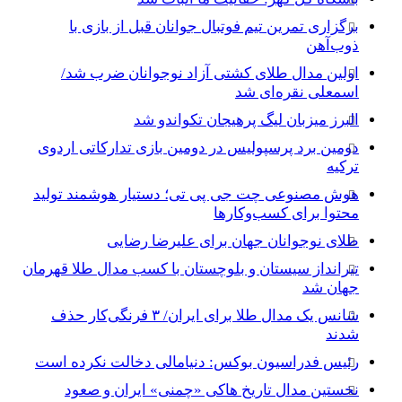
برگزاری تمرین تیم فوتبال جوانان قبل از بازی با
ذوب‌آهن
اولین مدال طلای کشتی آزاد نوجوانان ضرب شد/
اسمعلی نقره‌ای شد
البرز میزبان لیگ پرهیجان تکواندو شد
دومین برد پرسپولیس در دومین بازی تدارکاتی اردوی
ترکیه
هوش مصنوعی چت جی پی تی؛ دستیار هوشمند تولید
محتوا برای کسب‌وکارها
طلای نوجوانان جهان برای علیرضا رضایی
تیرانداز سیستان و بلوچستان با کسب مدال طلا قهرمان
جهان شد
شانس یک مدال طلا برای ایران/ ۳ فرنگی‌کار حذف
شدند
رئیس فدراسیون بوکس: دنیامالی دخالت نکرده است
نخستین مدال تاریخ هاکی «چمنی» ایران و صعود