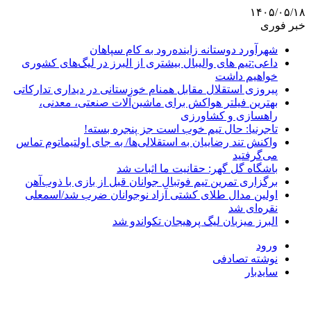
۱۴۰۵/۰۵/۱۸
خبر فوری
شهرآورد دوستانه زاینده‌رود به کام سپاهان
داعی:تیم های والیبال بیشتری از البرز در لیگ‌های کشوری
خواهیم داشت
پیروزی استقلال مقابل همنام خوزستانی در دیداری تدارکاتی
بهترین فیلتر هواکش برای ماشین‌آلات صنعتی، معدنی،
راهسازی و کشاورزی
تاجرنیا: حال تیم خوب است جز پنجره بسته!
واکنش تند رضاییان به استقلالی‌ها/ به جای اولتیماتوم تماس
می‌گرفتید
باشگاه گل گهر: حقانیت ما اثبات شد
برگزاری تمرین تیم فوتبال جوانان قبل از بازی با ذوب‌آهن
اولین مدال طلای کشتی آزاد نوجوانان ضرب شد/اسمعلی
نقره‌ای شد
البرز میزبان لیگ پرهیجان تکواندو شد
ورود
نوشته تصادفی
سایدبار