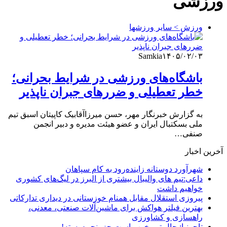
ورزشی
ورزش > سایر ورزشها
Samkia
۱۴۰۵/۰۲/۰۳
باشگاه‌های ورزشی در شرایط بحرانی؛
خطر تعطیلی و ضررهای جبران ناپذیر
به گزارش خبرنگار مهر، حسن میرزاآقابیک کاپیتان اسبق تیم
ملی بسکتبال ایران و عضو هیئت مدیره و دبیر انجمن
صنفی…
آخرین اخبار
شهرآورد دوستانه زاینده‌رود به کام سپاهان
داعی:تیم های والیبال بیشتری از البرز در لیگ‌های کشوری
خواهیم داشت
پیروزی استقلال مقابل همنام خوزستانی در دیداری تدارکاتی
بهترین فیلتر هواکش برای ماشین‌آلات صنعتی، معدنی،
راهسازی و کشاورزی
تاجرنیا: حال تیم خوب است جز پنجره بسته!