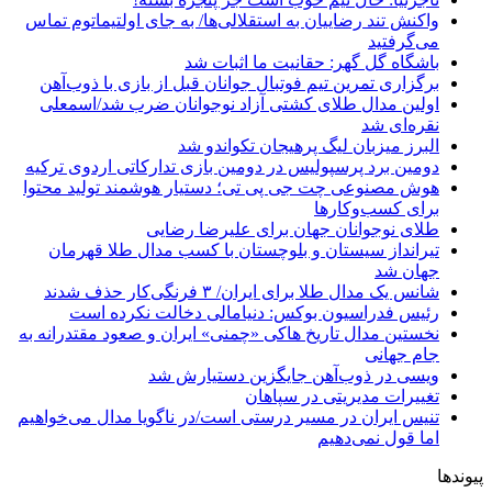
واکنش تند رضاییان به استقلالی‌ها/ به جای اولتیماتوم تماس
می‌گرفتید
باشگاه گل گهر: حقانیت ما اثبات شد
برگزاری تمرین تیم فوتبال جوانان قبل از بازی با ذوب‌آهن
اولین مدال طلای کشتی آزاد نوجوانان ضرب شد/اسمعلی
نقره‌ای شد
البرز میزبان لیگ پرهیجان تکواندو شد
دومین برد پرسپولیس در دومین بازی تدارکاتی اردوی ترکیه
هوش مصنوعی چت جی پی تی؛ دستیار هوشمند تولید محتوا
برای کسب‌وکارها
طلای نوجوانان جهان برای علیرضا رضایی
تیرانداز سیستان و بلوچستان با کسب مدال طلا قهرمان
جهان شد
شانس یک مدال طلا برای ایران/ ۳ فرنگی‌کار حذف شدند
رئیس فدراسیون بوکس: دنیامالی دخالت نکرده است
نخستین مدال تاریخ هاکی «چمنی» ایران و صعود مقتدرانه به
جام جهانی
ویسی در ذوب‌آهن جایگزین دستیارش شد
تغییرات مدیریتی در سپاهان
تنیس ایران در مسیر درستی است/در ناگویا مدال می‌خواهیم
اما قول نمی‌دهیم
پیوندها