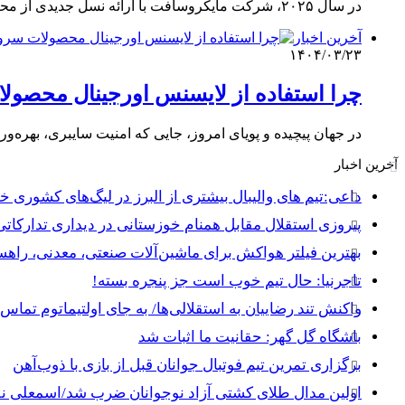
در سال ۲۰۲۵، شرکت مایکروسافت با ارائه نسل جدیدی از محصولات نرم‌افزاری، بار دیگر جایگاه خود را به‌عنوان پیشروترین شرکت…
آخرین اخبار
۱۴۰۴/۰۳/۲۳
چرا استفاده از لایسنس اورجینال محصول
در جهان پیچیده و پویای امروز، جایی که امنیت سایبری، بهره‌ور
آخرین اخبار
داعی:تیم های والیبال بیشتری از البرز در لیگ‌های کشوری 
پیروزی استقلال مقابل همنام خوزستانی در دیداری تدارکاتی
بهترین فیلتر هواکش برای ماشین‌آلات صنعتی، معدنی، راه
تاجرنیا: حال تیم خوب است جز پنجره بسته!
واکنش تند رضاییان به استقلالی‌ها/ به جای اولتیماتوم تماس 
باشگاه گل گهر: حقانیت ما اثبات شد
برگزاری تمرین تیم فوتبال جوانان قبل از بازی با ذوب‌آهن
اولین مدال طلای کشتی آزاد نوجوانان ضرب شد/اسمعلی نق