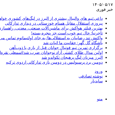
۱۴۰۵/۰۵/۱۷
خبر فوری
داعی:تیم های والیبال بیشتری از البرز در لیگ‌های کشوری خوا
پیروزی استقلال مقابل همنام خوزستانی در دیداری تدارکاتی
بهترین فیلتر هواکش برای ماشین‌آلات صنعتی، معدنی، راهساز
تاجرنیا: حال تیم خوب است جز پنجره بسته!
واکنش تند رضاییان به استقلالی‌ها/ به جای اولتیماتوم تماس می‌
باشگاه گل گهر: حقانیت ما اثبات شد
برگزاری تمرین تیم فوتبال جوانان قبل از بازی با ذوب‌آهن
اولین مدال طلای کشتی آزاد نوجوانان ضرب شد/اسمعلی نقره‌
البرز میزبان لیگ پرهیجان تکواندو شد
دومین برد پرسپولیس در دومین بازی تدارکاتی اردوی ترکیه
ورود
نوشته تصادفی
سایدبار
منو