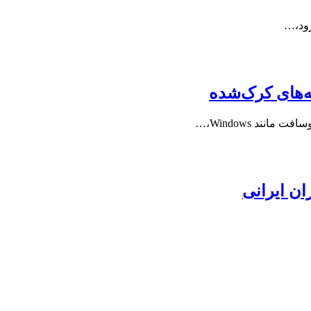
رود،…
‌های کرک‌شده
ند Windows،…