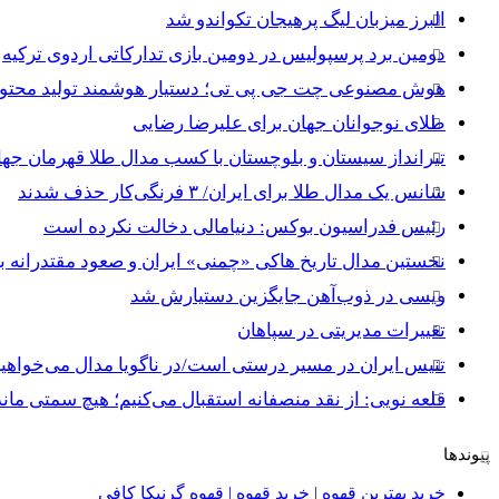
البرز میزبان لیگ پرهیجان تکواندو شد
دومین برد پرسپولیس در دومین بازی تدارکاتی اردوی ترکیه
هوش مصنوعی چت جی پی تی؛ دستیار هوشمند تولید محتوا 
طلای نوجوانان جهان برای علیرضا رضایی
تیرانداز سیستان و بلوچستان با کسب مدال طلا قهرمان جه
شانس یک مدال طلا برای ایران/ ۳ فرنگی‌کار حذف شدند
رئیس فدراسیون بوکس: دنیامالی دخالت نکرده است
نخستین مدال تاریخ هاکی «چمنی» ایران و صعود مقتدرانه ب
ویسی در ذوب‌آهن جایگزین دستیارش شد
تغییرات مدیریتی در سپاهان
تنیس ایران در مسیر درستی است/در ناگویا مدال می‌خواهیم
قلعه نویی: از نقد منصفانه استقبال می‌کنیم؛ هیچ سمتی مان
پیوندها
خرید بهترین قهوه | خرید قهوه | قهوه گرنیکا کافی