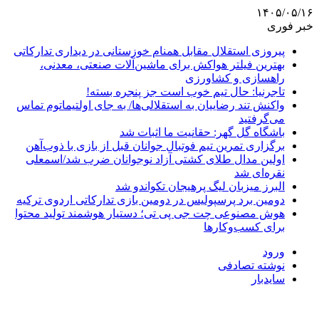
۱۴۰۵/۰۵/۱۶
خبر فوری
پیروزی استقلال مقابل همنام خوزستانی در دیداری تدارکاتی
بهترین فیلتر هواکش برای ماشین‌آلات صنعتی، معدنی،
راهسازی و کشاورزی
تاجرنیا: حال تیم خوب است جز پنجره بسته!
واکنش تند رضاییان به استقلالی‌ها/ به جای اولتیماتوم تماس
می‌گرفتید
باشگاه گل گهر: حقانیت ما اثبات شد
برگزاری تمرین تیم فوتبال جوانان قبل از بازی با ذوب‌آهن
اولین مدال طلای کشتی آزاد نوجوانان ضرب شد/اسمعلی
نقره‌ای شد
البرز میزبان لیگ پرهیجان تکواندو شد
دومین برد پرسپولیس در دومین بازی تدارکاتی اردوی ترکیه
هوش مصنوعی چت جی پی تی؛ دستیار هوشمند تولید محتوا
برای کسب‌وکارها
ورود
نوشته تصادفی
سایدبار