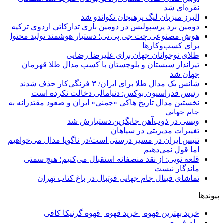
نقره‌ای شد
البرز میزبان لیگ پرهیجان تکواندو شد
دومین برد پرسپولیس در دومین بازی تدارکاتی اردوی ترکیه
هوش مصنوعی چت جی پی تی؛ دستیار هوشمند تولید محتوا
برای کسب‌وکارها
طلای نوجوانان جهان برای علیرضا رضایی
تیرانداز سیستان و بلوچستان با کسب مدال طلا قهرمان
جهان شد
شانس یک مدال طلا برای ایران/ ۳ فرنگی‌کار حذف شدند
رئیس فدراسیون بوکس: دنیامالی دخالت نکرده است
نخستین مدال تاریخ هاکی «چمنی» ایران و صعود مقتدرانه به
جام جهانی
ویسی در ذوب‌آهن جایگزین دستیارش شد
تغییرات مدیریتی در سپاهان
تنیس ایران در مسیر درستی است/در ناگویا مدال می‌خواهیم
اما قول نمی‌دهیم
قلعه نویی: از نقد منصفانه استقبال می‌کنیم؛ هیچ سمتی
ماندگار نیست
تماشای فینال جام جهانی فوتبال در باغ کتاب تهران
پیوندها
خرید بهترین قهوه | خرید قهوه | قهوه گرنیکا کافی
وام فوری