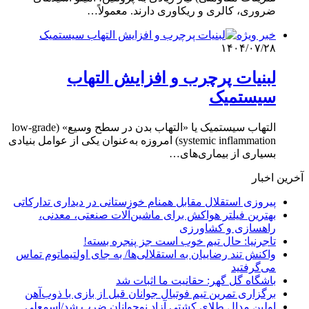
ضروری، کالری و ریکاوری دارند. معمولاً…
خبر ویژه
۱۴۰۴/۰۷/۲۸
لبنیات پرچرب و افزایش التهاب
سیستمیک
التهاب سیستمیک یا «التهاب بدن در سطح وسیع» (low‑grade
systemic inflammation) امروزه به‌عنوان یکی از عوامل بنیادی
بسیاری از بیماری‌های…
آخرین اخبار
پیروزی استقلال مقابل همنام خوزستانی در دیداری تدارکاتی
بهترین فیلتر هواکش برای ماشین‌آلات صنعتی، معدنی،
راهسازی و کشاورزی
تاجرنیا: حال تیم خوب است جز پنجره بسته!
واکنش تند رضاییان به استقلالی‌ها/ به جای اولتیماتوم تماس
می‌گرفتید
باشگاه گل گهر: حقانیت ما اثبات شد
برگزاری تمرین تیم فوتبال جوانان قبل از بازی با ذوب‌آهن
اولین مدال طلای کشتی آزاد نوجوانان ضرب شد/اسمعلی