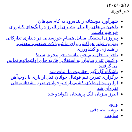
۱۴۰۵/۰۵/۱۸
خبر فوری
شهرآورد دوستانه زاینده‌رود به کام سپاهان
داعی:تیم های والیبال بیشتری از البرز در لیگ‌های کشوری
خواهیم داشت
پیروزی استقلال مقابل همنام خوزستانی در دیداری تدارکاتی
بهترین فیلتر هواکش برای ماشین‌آلات صنعتی، معدنی،
راهسازی و کشاورزی
تاجرنیا: حال تیم خوب است جز پنجره بسته!
واکنش تند رضاییان به استقلالی‌ها/ به جای اولتیماتوم تماس
می‌گرفتید
باشگاه گل گهر: حقانیت ما اثبات شد
برگزاری تمرین تیم فوتبال جوانان قبل از بازی با ذوب‌آهن
اولین مدال طلای کشتی آزاد نوجوانان ضرب شد/اسمعلی
نقره‌ای شد
البرز میزبان لیگ پرهیجان تکواندو شد
ورود
نوشته تصادفی
سایدبار