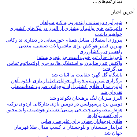
دیدار تیم‌های…
آخرین اخبار
شهرآورد دوستانه زاینده‌رود به کام سپاهان
داعی:تیم های والیبال بیشتری از البرز در لیگ‌های کشوری
خواهیم داشت
پیروزی استقلال مقابل همنام خوزستانی در دیداری تدارکاتی
بهترین فیلتر هواکش برای ماشین‌آلات صنعتی، معدنی،
راهسازی و کشاورزی
تاجرنیا: حال تیم خوب است جز پنجره بسته!
واکنش تند رضاییان به استقلالی‌ها/ به جای اولتیماتوم تماس
می‌گرفتید
باشگاه گل گهر: حقانیت ما اثبات شد
برگزاری تمرین تیم فوتبال جوانان قبل از بازی با ذوب‌آهن
اولین مدال طلای کشتی آزاد نوجوانان ضرب شد/اسمعلی
نقره‌ای شد
البرز میزبان لیگ پرهیجان تکواندو شد
دومین برد پرسپولیس در دومین بازی تدارکاتی اردوی ترکیه
هوش مصنوعی چت جی پی تی؛ دستیار هوشمند تولید محتوا
برای کسب‌وکارها
طلای نوجوانان جهان برای علیرضا رضایی
تیرانداز سیستان و بلوچستان با کسب مدال طلا قهرمان
جهان شد