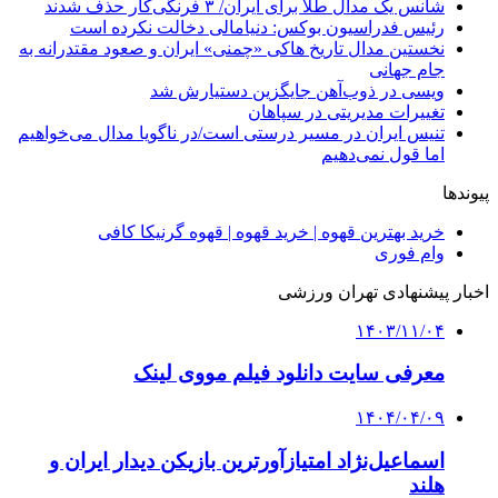
شانس یک مدال طلا برای ایران/ ۳ فرنگی‌کار حذف شدند
رئیس فدراسیون بوکس: دنیامالی دخالت نکرده است
نخستین مدال تاریخ هاکی «چمنی» ایران و صعود مقتدرانه به
جام جهانی
ویسی در ذوب‌آهن جایگزین دستیارش شد
تغییرات مدیریتی در سپاهان
تنیس ایران در مسیر درستی است/در ناگویا مدال می‌خواهیم
اما قول نمی‌دهیم
پیوندها
خرید بهترین قهوه | خرید قهوه | قهوه گرنیکا کافی
وام فوری
اخبار پیشنهادی تهران ورزشی
۱۴۰۳/۱۱/۰۴
معرفی سایت دانلود فیلم مووی لینک
۱۴۰۴/۰۴/۰۹
اسماعیل‌نژاد امتیازآورترین بازیکن دیدار ایران و
هلند